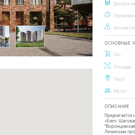
Доход в м
Окупаемо
Арендато
ОСНОВНЫЕ Х
Тип
Площадь
Округ
Метро
ОПИСАНИЕ
Предлагается 
«Ever». Шагова
"Воронцовская
Ленинским про