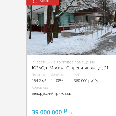
Retail
Инвестиции в торговое помещение
ЮЗАО, г. Москва, Островитянова ул., 21
Площадь
Доходность
МАП
154.2 м²
11.08%
360 000 руб/мес
Арендаторы
Белорусский трикотаж
39 000 000
pуб
УСН