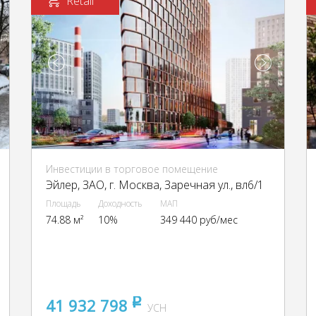
Retail
Инвестиции в торговое помещение
Эйлер, ЗАО, г. Москва, Заречная ул., вл6/1
Площадь
Доходность
МАП
74.88 м²
10%
349 440 руб/мес
41 932 798
pуб
УСН