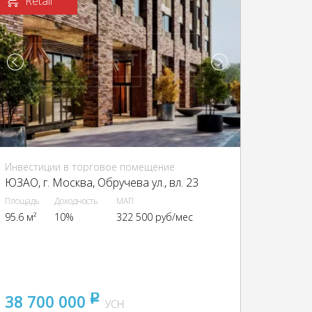
Retail
Инвестиции в торговое помещение
ЮЗАО, г. Москва, Обручева ул., вл. 23
Площадь
Доходность
МАП
95.6 м²
10%
322 500 руб/мес
38 700 000
pуб
УСН