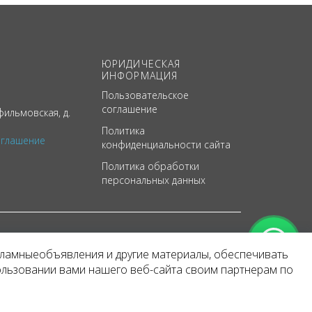
ЮРИДИЧЕСКАЯ
ИНФОРМАЦИЯ
Пользовательское
соглашение
ильмовская, д.
Политика
оглашение
конфиденциальности сайта
Политика обработки
персональных данных
кламныеобъявления и другие материалы, обеспечивать
арактер
ользовании вами нашего веб-сайта своим партнерам по
 уведомления.