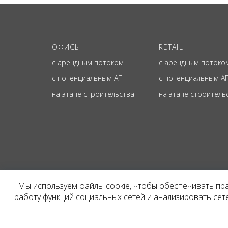
ОФИСЫ
RETAIL
с арендным потоком
с арендным потоко
с потенциальным АП
с потенциальным А
на этапе строительства
на этапе строитель
© ОФИЦИАЛЬНЫЙ СА
Мы используем файлы cookie, чтобы обеспечивать пр
Представленная на сайт
работу функций социальных сетей и анализировать се
и не является публичн