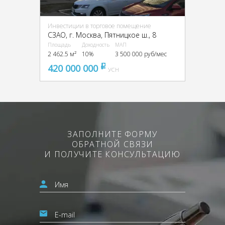
Инвестиции в торговое помещение
CЗАО, г. Москва, Пятницкое ш., 8
Площадь
Доходность
МАП
2 462.5 м²
10%
3 500 000 руб/мес
420 000 000
pуб
УСН
ЗАПОЛНИТЕ ФОРМУ
ОБРАТНОЙ СВЯЗИ
И ПОЛУЧИТЕ КОНСУЛЬТАЦИЮ