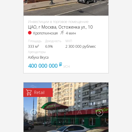
Инвестиции в торговое помещение
ЦАО, г Москва, Остоженка ул., 10
Кропоткинская
4 мин
Площадь
Доходность
МАП
333 м²
6.9%
2 300 000 руб/мес
Арендаторы
Азбука Вкуса
400 000 000
pуб
УСН
Retail