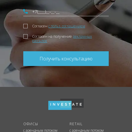
Согласен
с польз. соглашением
Согласен на получение
рекламных
рассылок
Получить консультацию
ОФИСЫ
RETAIL
с арендным потоком
с арендным потоком