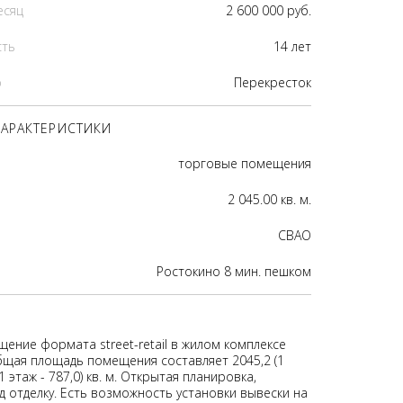
есяц
2 600 000 руб.
сть
14 лет
р
Перекресток
АРАКТЕРИСТИКИ
торговые помещения
2 045.00 кв. м.
CВАО
Ростокино 8 мин. пешком
ение формата street-retail в жилом комплексе
бщая площадь помещения составляет 2045,2 (1
-1 этаж - 787,0) кв. м. Открытая планировка,
 отделку. Есть возможность установки вывески на