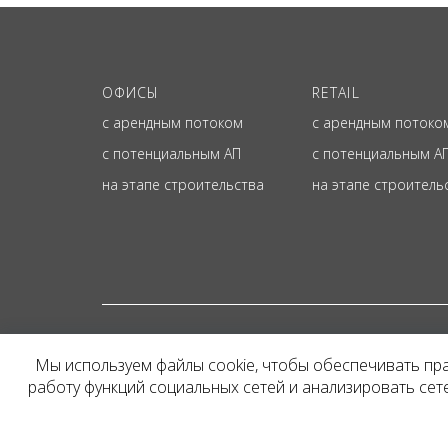
ОФИСЫ
RETAIL
с арендным потоком
с арендным потоко
с потенциальным АП
с потенциальным А
на этапе строительства
на этапе строитель
© ОФИЦИАЛЬНЫЙ СА
Мы используем файлы cookie, чтобы обеспечивать пр
Представленная на сайт
работу функций социальных сетей и анализировать се
и не является публичн