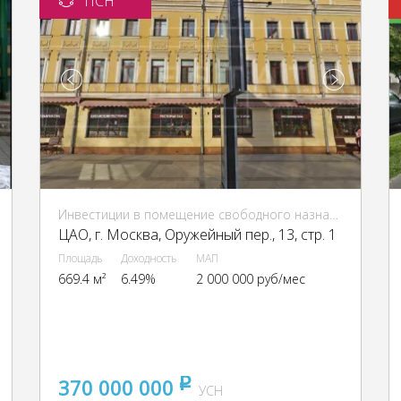
ПСН
Инвестиции в помещение свободного назначения (ПСН)
ЦАО, г. Москва, Оружейный пер., 13, стр. 1
Площадь
Доходность
МАП
669.4 м²
6.49%
2 000 000 руб/мес
370 000 000
pуб
УСН