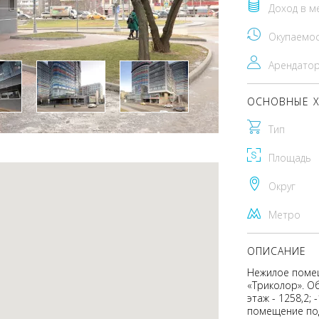
Доход в м
Окупаемо
Арендато
ОСНОВНЫЕ Х
Тип
Площадь
Округ
Метро
ОПИСАНИЕ
Нежилое помещ
«Триколор». О
этаж - 1258,2; 
помещение под