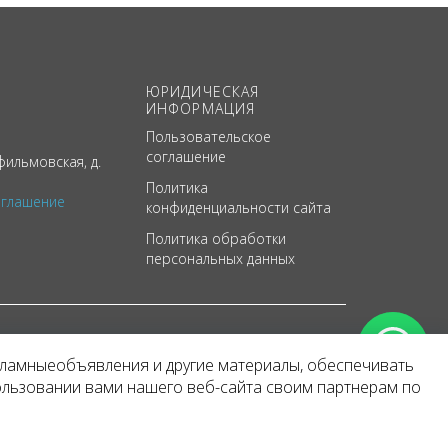
ЮРИДИЧЕСКАЯ
ИНФОРМАЦИЯ
Пользовательское
соглашение
ильмовская, д.
Политика
оглашение
конфиденциальности сайта
Политика обработки
персональных данных
кламныеобъявления и другие материалы, обеспечивать
арактер
ользовании вами нашего веб-сайта своим партнерам по
 уведомления.