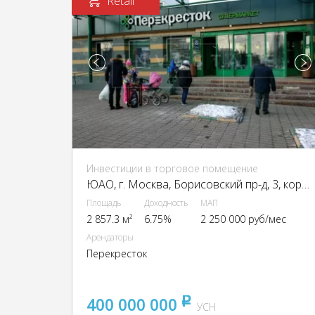
Retail
Инвестиции в торговое помещение
ЮАО, г. Москва, Борисовский пр-д, 3, кор. 1
Площадь
Доходность
МАП
2 857.3 м²
6.75%
2 250 000 руб/мес
Арендаторы
Перекресток
400 000 000
pуб
УСН