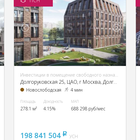
ПСН
Инвестиции в помещение свободного назначения (ПСН)
Долгоруковская 25, ЦАО, г Москва, Долгоруковская ул., 25
Новослободская
4 мин
Площадь
Доходность
МАП
278.1 м²
4.15%
688 298 руб/мес
198 841 504
pуб
УСН