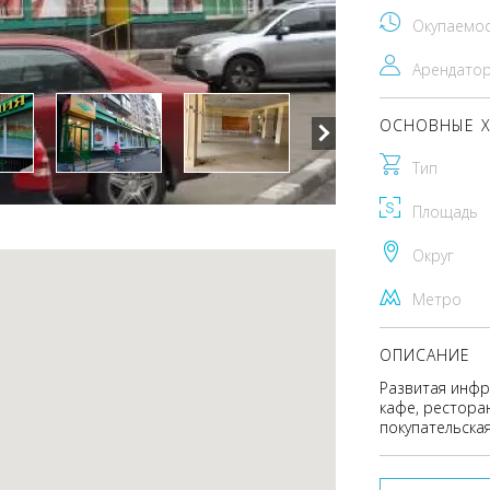
Окупаемо
Арендато
ОСНОВНЫЕ Х
Тип
Площадь
Округ
Метро
ОПИСАНИЕ
Развитая инфр
кафе, ресторан
покупательска