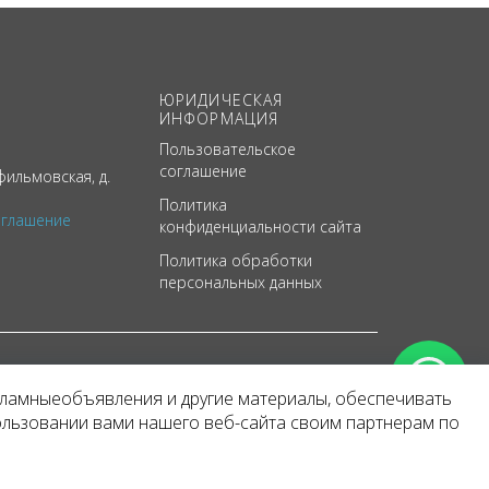
ЮРИДИЧЕСКАЯ
ИНФОРМАЦИЯ
Пользовательское
соглашение
ильмовская, д.
Политика
оглашение
конфиденциальности сайта
Политика обработки
персональных данных
кламныеобъявления и другие материалы, обеспечивать
арактер
ользовании вами нашего веб-сайта своим партнерам по
 уведомления.