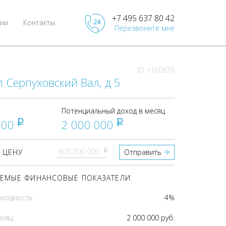
+7 495 637 80 42
ии
Контакты
Перезвоните мне
ID: r160678
л Серпуховский Вал, д 5
Потенциальный доход в месяц
000
2 000 000
pуб
pуб
pуб
 ЦЕНУ
Отправить
ЕМЫЕ ФИНАНСОВЫЕ ПОКАЗАТЕЛИ
оходность
4%
есяц
2 000 000 руб.