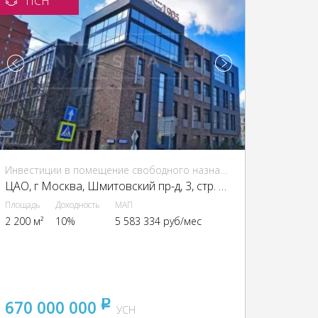
ПСН
Инвестиции в помещение свободного назначения (ПСН)
ЦАО, г Москва, Шмитовский пр-д, 3, стр. 1, 3
Площадь
Доходность
МАП
2 200 м²
10%
5 583 334 руб/мес
670 000 000
pуб
УСН