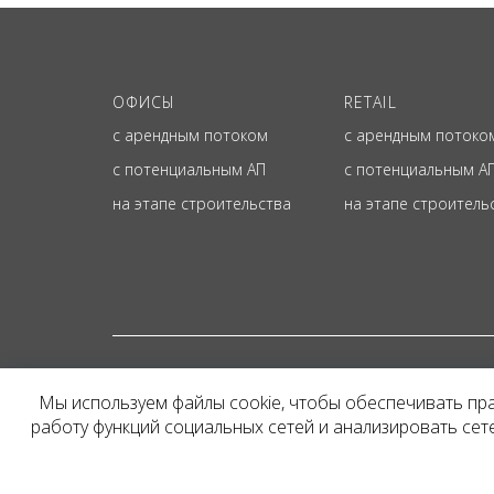
ОФИСЫ
RETAIL
с арендным потоком
с арендным потоко
с потенциальным АП
с потенциальным А
на этапе строительства
на этапе строитель
© ОФИЦИАЛЬНЫЙ СА
Мы используем файлы cookie, чтобы обеспечивать пр
Представленная на сайт
работу функций социальных сетей и анализировать се
и не является публичн