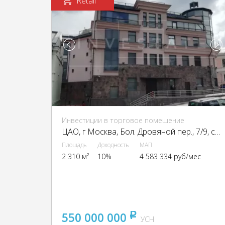
Retail
Инвестиции в торговое помещение
ЦАО, г Москва, Бол. Дровяной пер., 7/9, стр. 1
Площадь
Доходность
МАП
2 310 м²
10%
4 583 334 руб/мес
550 000 000
pуб
УСН