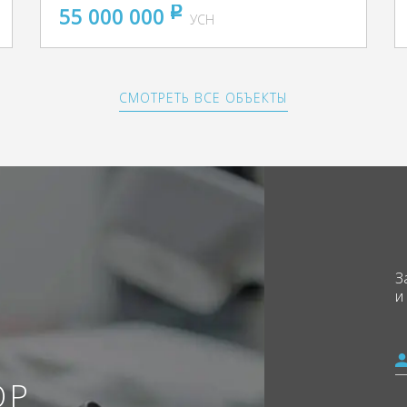
55 000 000
pуб
УСН
СМОТРЕТЬ ВСЕ ОБЪЕКТЫ
З
и
ОР