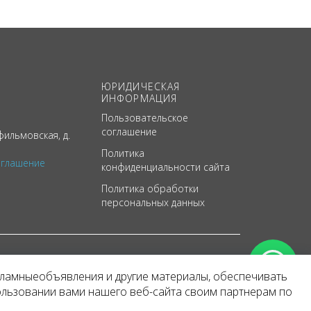
ЮРИДИЧЕСКАЯ
ИНФОРМАЦИЯ
Пользовательское
соглашение
ильмовская, д.
Политика
оглашение
конфиденциальности сайта
Политика обработки
персональных данных
кламныеобъявления и другие материалы, обеспечивать
арактер
ользовании вами нашего веб-сайта своим партнерам по
 уведомления.