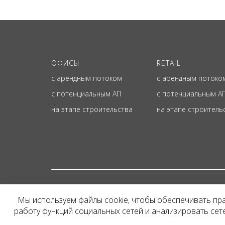
ОФИСЫ
RETAIL
с арендным потоком
с арендным потоко
с потенциальным АП
с потенциальным А
на этапе строительства
на этапе строитель
© ОФИЦИАЛЬНЫЙ СА
Мы используем файлы cookie, чтобы обеспечивать пр
Представленная на сайт
работу функций социальных сетей и анализировать се
и не является публичн