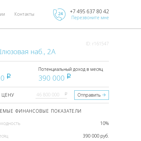
+7 495 637 80 42
ии
Контакты
Перезвоните мне
ID: r161547
люзовая наб., 2А
Потенциальный доход в месяц
00
390 000
pуб
pуб
pуб
 ЦЕНУ
Отправить
ЕМЫЕ ФИНАНСОВЫЕ ПОКАЗАТЕЛИ
оходность
10%
есяц
390 000 руб.