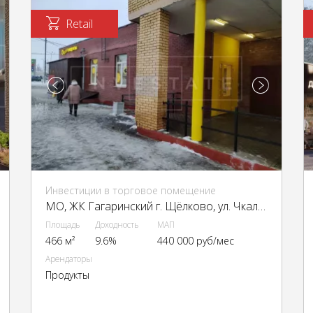
Retail
Инвестиции в торговое помещение
МО, ЖК Гагаринский г. Щёлково, ул. Чкаловская, д.1
Площадь
Доходность
МАП
466 м²
9.6%
440 000 руб/мес
Арендаторы
Продукты