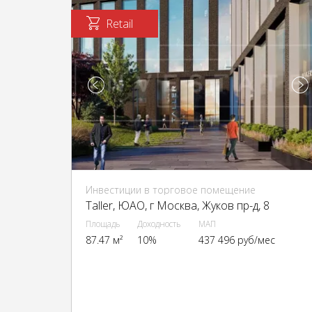
Retail
Инвестиции в торговое помещение
Taller, ЮАО, г Москва, Жуков пр-д, 8
Площадь
Доходность
МАП
87.47 м²
10%
437 496 руб/мес