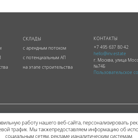
КОНТАКТЫ
СКЛАДЫ
+7 495 637 80 42
м
с арендным потоком
hello@inv.estate
П
с потенциальным АП
г. Москва
,
улица
Мосф
№74Б
ства
на этапе строительства
Пользовательское с
ЙТ КОМПАНИИ INVESTATE, 2026
авильную работу нашего веб-сайта, персонализировать ре
е агентства информация, в т.ч. стоимости объектов, носит информационный х
тевой трафик. Мы такжепредоставляем информацию об исп
ой офертой. Условия аренды объекта могут быть изменены собственником без
социальным сетям, рекламе ианалитическим системам.