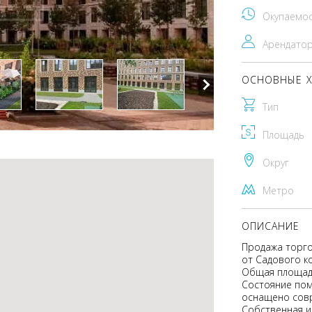
Окупаемо
Арендато
ОСНОВНЫЕ Х
Тип
Площадь
Округ
Метро
ОПИСАНИЕ
Продажа торго
от Садового ко
Общая площадь
Состояние пом
оснащено сов
Собственная и