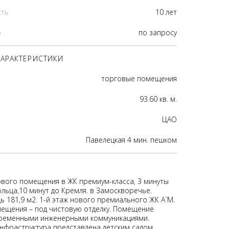
сть
10 лет
р
по запросу
АРАКТЕРИСТИКИ
торговые помещения
93.60 кв. м.
ЦАО
Павелецкая 4 мин. пешком
вого помещения в ЖК премиум-класса, 3 минуты
льца,10 минут до Кремля. в Замоскворечье.
 181,9 м2. 1-й этаж нового премиального ЖК A`M.
ещения – под чистовую отделку. Помещение
ременными инженерными коммуникациями.
нфраструктура представлена детским садом,