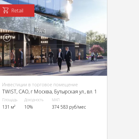
Retail
Инвестиции в торговое помещение
TWIST, CАО, г Москва, Бутырская ул., вл. 1
Площадь
Доходность
МАП
131 м²
10%
374 583 руб/мес