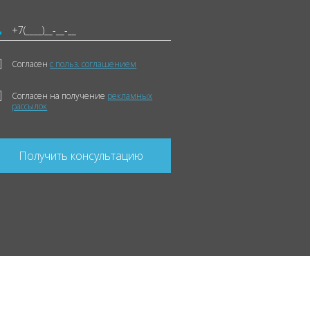
Согласен
с польз. соглашением
Согласен на получение
рекламных
рассылок
Получить консультацию