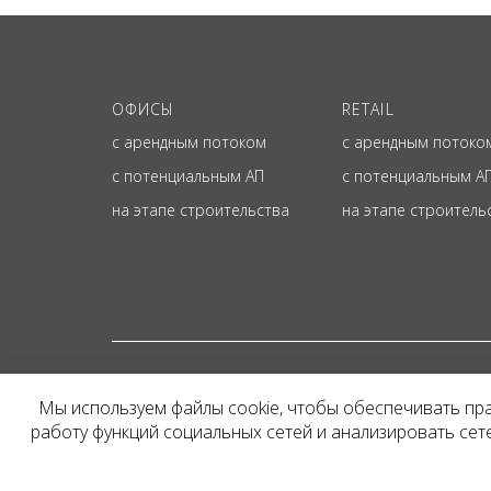
ОФИСЫ
RETAIL
с арендным потоком
с арендным потоко
с потенциальным АП
с потенциальным А
на этапе строительства
на этапе строитель
© ОФИЦИАЛЬНЫЙ СА
Мы используем файлы cookie, чтобы обеспечивать пр
Представленная на сайт
работу функций социальных сетей и анализировать се
и не является публичн