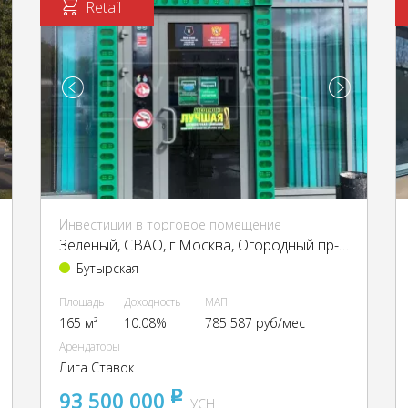
Retail
Инвестиции в торговое помещение
Зеленый, CВАО, г Москва, Огородный пр-д, 10
Бутырская
Площадь
Доходность
МАП
165 м²
10.08%
785 587 руб/мес
Арендаторы
Лига Ставок
93 500 000
pуб
УСН