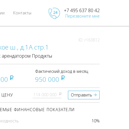
+7 495 637 80 42
ии
Контакты
Перезвоните мне
ID: r163812
ое ш., д.1А стр.1
 арендатором Продукты
Фактический доход в месяц
000
950 000
pуб
pуб
pуб
 ЦЕНУ
Отправить
ЕМЫЕ ФИНАНСОВЫЕ ПОКАЗАТЕЛИ
оходность
10%