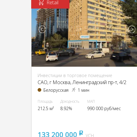
Retail
Инвестиции в торговое помещение
CАО, г Москва, Ленинградский пр-т, 4/2
Белорусская
1 мин
Площадь
Доходность
МАП
212.5 м²
8.92%
990 000 руб/мес
133 200 000
pуб
УСН