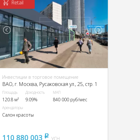
Retail
Инвестиции в торговое помещение
ВАО, г. Москва, Русаковская ул., 25, стр. 1
Площадь
Доходность
МАП
120.8 м²
9.09%
840 000 руб/мес
Арендаторы
Салон красоты
110 880 003
pуб
УСН