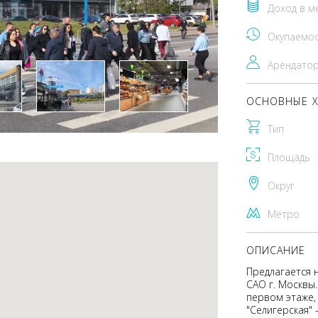
Доход в м
Окупаемо
Арендато
ОСНОВНЫЕ Х
Тип
Площадь
Округ
Метро
ОПИСАНИЕ
Предлагается 
САО г. Москвы
первом этаже,
"Селигерская"