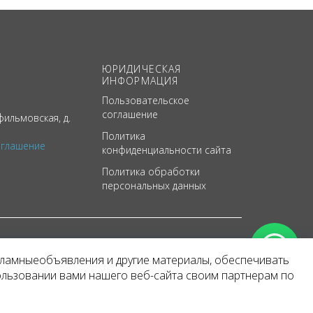
ЮРИДИЧЕСКАЯ
ИНФОРМАЦИЯ
Пользовательское
соглашение
ильмовская, д.
Политика
оглашение
конфиденциальности сайта
Политика обработки
персональных данных
кламныеобъявления и другие материалы, обеспечивать
арактер
ользовании вами нашего веб-сайта своим партнерам по
 уведомления.