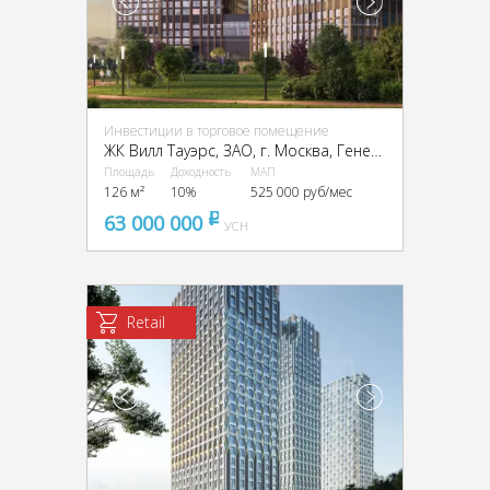
Инвестиции в торговое помещение
ЖК Вилл Тауэрс, ЗАО, г. Москва, Генерала Дорохова пр-кт, вл1к3
Площадь
Доходность
МАП
126 м²
10%
525 000 руб/мес
63 000 000
pуб
УСН
Retail