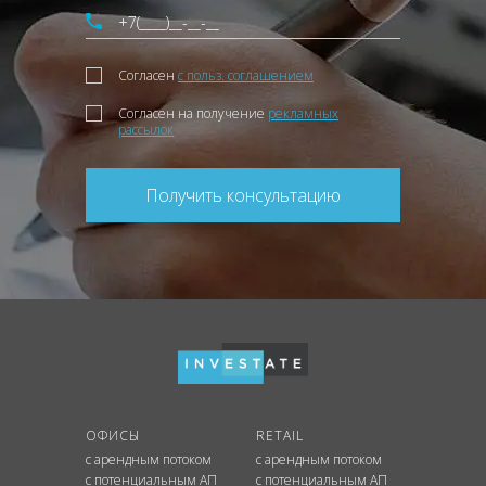
Согласен
с польз. соглашением
Согласен на получение
рекламных
рассылок
Получить консультацию
ОФИСЫ
RETAIL
с арендным потоком
с арендным потоком
с потенциальным АП
с потенциальным АП