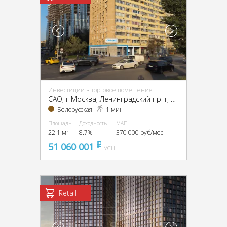
Инвестиции в торговое помещение
CАО, г Москва, Ленинградский пр-т, 4/2
Белорусская
1 мин
Площадь
Доходность
МАП
22.1 м²
8.7%
370 000 руб/мес
51 060 001
pуб
УСН
Retail