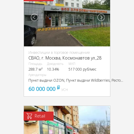
Инвестиции в торговое помещение
CВАО, г. Москва, Космонавтов ул.,28
Площадь
Доходность
МАП
288.7 м²
10.34%
517 000 руб/мес
Арендаторы
Пункт выдачи OZON, Пункт выдачи Wildberries, Ресторан, Дом быта
60 000 000
pуб
УСН
Retail