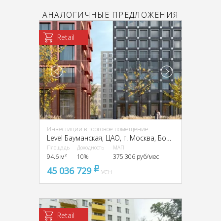
АНАЛОГИЧНЫЕ ПРЕДЛОЖЕНИЯ
Retail
Инвестиции в торговое помещение
Level Бауманская, ЦАО, г. Москва, Бол. Почтовая ул., 18 стр. 3
Площадь
Доходность
МАП
94.6 м²
10%
375 306 руб/мес
45 036 729
pуб
УСН
Retail