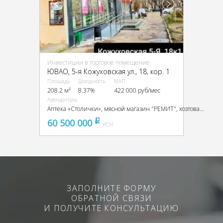
Инвестиции в торговое помещение
ЮВАО, 5-я Кожуховская ул., 18, кор. 1
Площадь
Доходность
МАП
208.2 м²
8.37%
422 000 руб/мес
Арендаторы
Аптека «Столички», мясной магазин "РЕМИТ", хозтовары
60 500 000
pуб
УСН
ЗАПОЛНИТЕ ФОРМУ
ОБРАТНОЙ СВЯЗИ
И ПОЛУЧИТЕ КОНСУЛЬТАЦИЮ