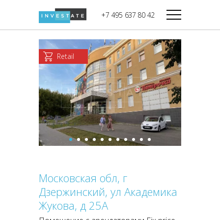
строительства
+7 495 637 80 42
Дикси
В башне
Башня Федерация-II
Верный
Запад
Retail
Башня Федерация-I
Мираторг
Восток
Город Столиц,
Магнолия
Северный блок
Город Столиц,
Южный блок
Московская обл, г
Дзержинский, ул Академика
Жукова, д 25А