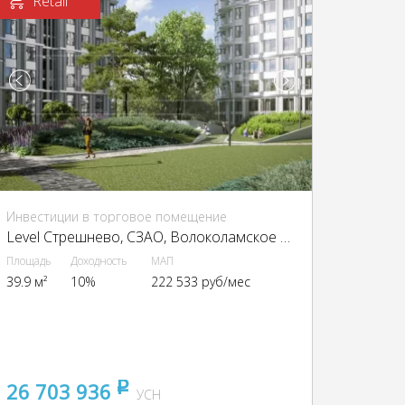
Retail
Инвестиции в торговое помещение
Level Стрешнево, CЗАО, Волоколамское ш., 81, кор. 2
Площадь
Доходность
МАП
39.9 м²
10%
222 533 руб/мес
26 703 936
pуб
УСН