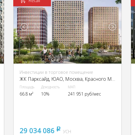
Retail
Инвестиции в торговое помещение
ЖК Парксайд, ЮАО, Москва, Красного Маяка ул., 26
Площадь
Доходность
МАП
66.8 м²
10%
241 951 руб/мес
29 034 086
pуб
УСН