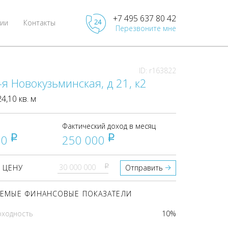
+7 495 637 80 42
ии
Контакты
Перезвоните мне
ID: r163822
-я Новокузьминская, д 21, к2
,10 кв. м
Фактический доход в месяц
00
250 000
pуб
pуб
pуб
 ЦЕНУ
Отправить
ЕМЫЕ ФИНАНСОВЫЕ ПОКАЗАТЕЛИ
оходность
10%