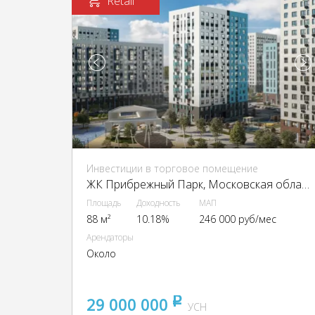
Retail
Инвестиции в торговое помещение
ЖК Прибрежный Парк, Московская область, г.о. Домодедово, д. Павловское, ЖК Прибрежный Парк, к. 2.2
Площадь
Доходность
МАП
88 м²
10.18%
246 000 руб/мес
Арендаторы
Около
29 000 000
pуб
УСН