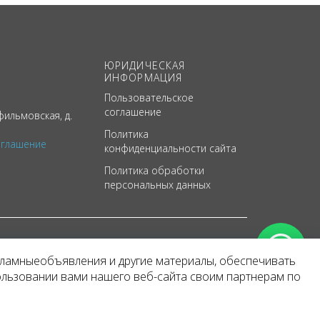
ЮРИДИЧЕСКАЯ
ИНФОРМАЦИЯ
Пользовательское
соглашение
ильмовская, д.
Политика
оглашение
конфиденциальности сайта
Политика обработки
персональных данных
кламныеобъявления и другие материалы, обеспечивать
арактер
ользовании вами нашего веб-сайта своим партнерам по
 уведомления.