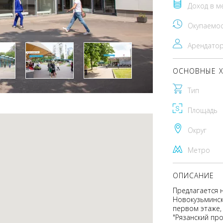
Доход в м
Окупаемо
Арендато
ОСНОВНЫЕ Х
Тип
Площадь
Округ
Метро
ОПИСАНИЕ
Предлагается 
Новокузьминск
первом этаже,
"Рязанский пр