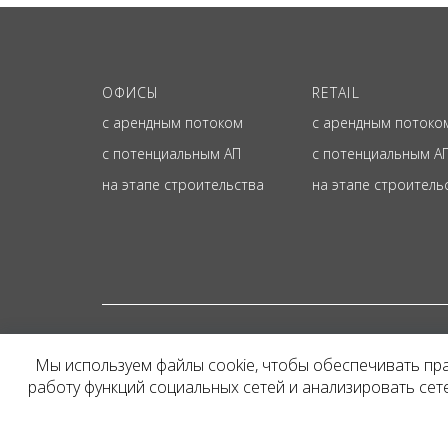
ОФИСЫ
RETAIL
с арендным потоком
с арендным потоко
с потенциальным АП
с потенциальным А
на этапе строительства
на этапе строитель
© ОФИЦИАЛЬНЫЙ СА
Мы используем файлы cookie, чтобы обеспечивать пр
Представленная на сайт
работу функций социальных сетей и анализировать се
и не является публичн