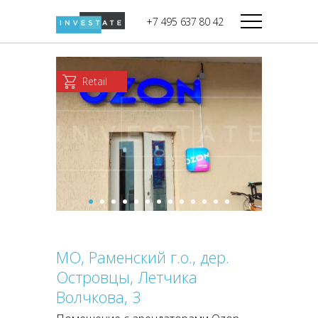
строительства
+7 495 637 80 42
Дикси
В башне
Башня Федерация-II
Верный
Запад
Retail
Башня Федерация-I
Мираторг
Восток
Город Столиц,
Магнолия
Северный блок
Город Столиц,
Южный блок
МО, Раменский г.о., дер.
Островцы, Летчика
Волчкова, 3