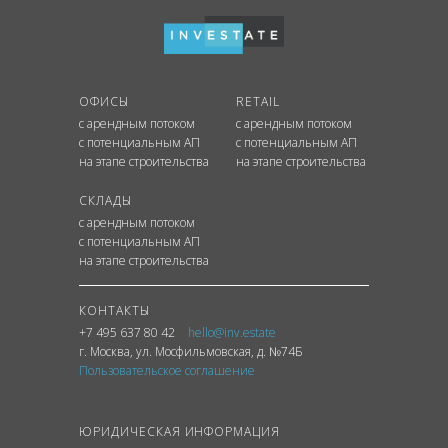
ОФИСЫ
RETAIL
с арендным потоком
с арендным потоком
с потенциальным АП
с потенциальным АП
на этапе строительства
на этапе строительства
СКЛАДЫ
с арендным потоком
с потенциальным АП
на этапе строительства
КОНТАКТЫ
+7 495 637 80 42
hello@inv.estate
г. Москва
,
ул.
Мосфильмовская, д. №74Б
Пользовательское соглашение
ЮРИДИЧЕСКАЯ ИНФОРМАЦИЯ