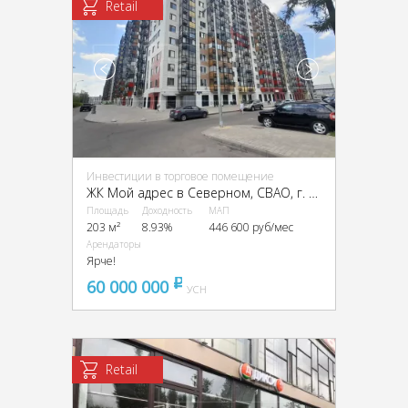
Retail
Инвестиции в торговое помещение
ЖК Мой адрес в Северном, CВАО, г. Москва, Долгопрудная аллея, 14к1
Площадь
Доходность
МАП
203 м²
8.93%
446 600 руб/мес
Арендаторы
Ярче!
60 000 000
pуб
УСН
Retail