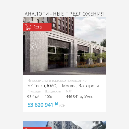
АНАЛОГИЧНЫЕ ПРЕДЛОЖЕНИЯ
Retail
Инвестиции в торговое помещение
ЖК Твелв, ЮАО, г. Москва, Электролитный пр-д, 12Б
Площадь
Доходность
МАП
93.4 м²
10%
446 841 руб/мес
53 620 941
pуб
УСН