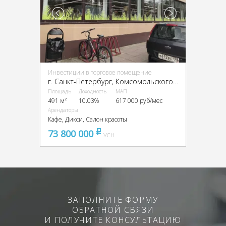
Инвестиции в торговое помещение
г. Санкт-Петербург, Комсомольского канала наб., 19
Площадь
Доходность
МАП
491 м²
10.03%
617 000 руб/мес
Арендаторы
Кафе, Дикси, Салон красоты
73 800 000
pуб
УСН
ЗАПОЛНИТЕ ФОРМУ
ОБРАТНОЙ СВЯЗИ
И ПОЛУЧИТЕ КОНСУЛЬТАЦИЮ