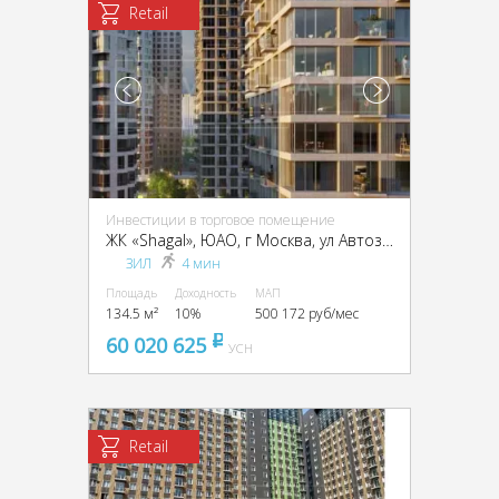
Retail
Инвестиции в торговое помещение
ЖК «Shagal», ЮАО, г Москва, ул Автозаводская, д 23 стр 66
ЗИЛ
4 мин
Площадь
Доходность
МАП
134.5 м²
10%
500 172 руб/мес
60 020 625
pуб
УСН
Retail