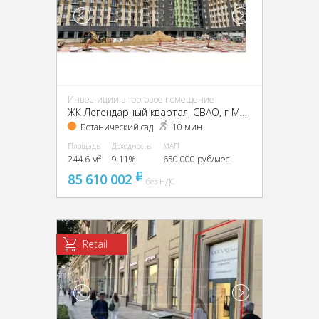
Инвестиции в торговое помещение
ЖК Легендарный квартал, CВАО, г Москва, Берёзовая аллея, д 17
Ботанический сад
10 мин
Площадь
Доходность
МАП
244.6 м²
9.11%
650 000 руб/мес
85 610 002
pуб
без НДС
Retail