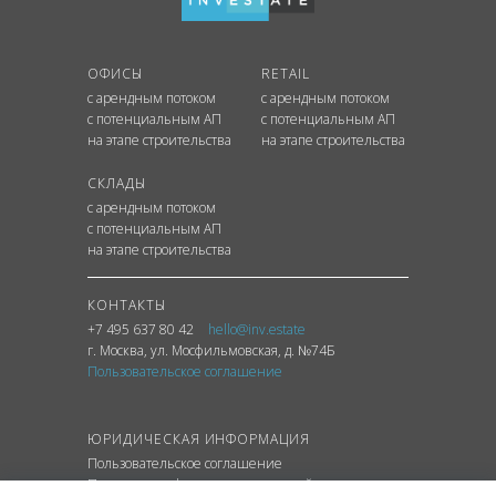
ОФИСЫ
RETAIL
с арендным потоком
с арендным потоком
с потенциальным АП
с потенциальным АП
на этапе строительства
на этапе строительства
СКЛАДЫ
с арендным потоком
с потенциальным АП
на этапе строительства
КОНТАКТЫ
+7 495 637 80 42
hello@inv.estate
г. Москва
,
ул.
Мосфильмовская, д. №74Б
Пользовательское соглашение
ЮРИДИЧЕСКАЯ ИНФОРМАЦИЯ
Пользовательское соглашение
Политика конфиденциальности сайта