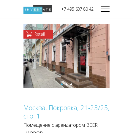
строительства
+7 495 637 80 42
Дикси
В башне
Башня Федерация-II
Верный
Запад
Retail
Башня Федерация-I
Мираторг
Восток
Город Столиц,
Магнолия
Северный блок
Город Столиц,
Южный блок
Москва, Покровка, 21-23/25,
стр. 1
Помещение с арендатором BEER