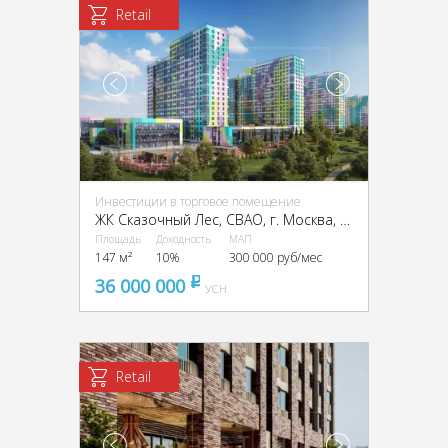
Retail
Инвестиции в торговое помещение
ЖК Сказочный Лес, CВАО, г. Москва, Лосиноостровская ул., вл. 45, корпус 1
Площадь
Доходность
МАП
147 м²
10%
300 000 руб/мес
36 000 000
pуб
УСН
Retail