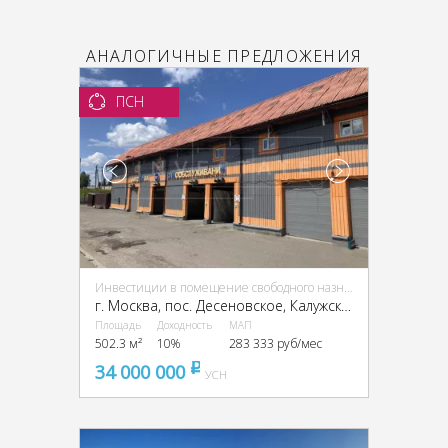
АНАЛОГИЧНЫЕ ПРЕДЛОЖЕНИЯ
ПСН
Инвестиции в помещение свободного назначения (ПСН)
г. Москва, пос. Десеновское, Калужское ш., 31 км, д. 4А
Площадь
Доходность
МАП
502.3 м²
10%
283 333 руб/мес
34 000 000
pуб
УСН