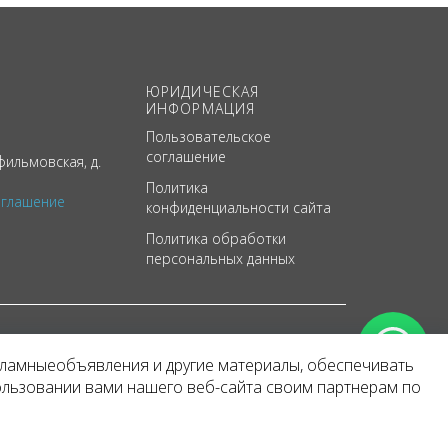
ЮРИДИЧЕСКАЯ
ИНФОРМАЦИЯ
Пользовательское
соглашение
ильмовская, д.
Политика
оглашение
конфиденциальности сайта
Политика обработки
персональных данных
кламныеобъявления и другие материалы, обеспечивать
арактер
ользовании вами нашего веб-сайта своим партнерам по
 уведомления.