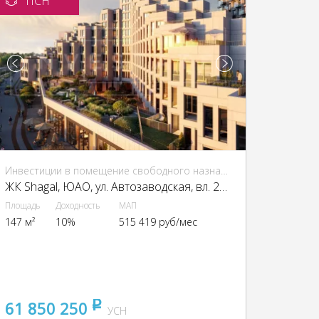
ПСН
Инвестиции в помещение свободного назначения (ПСН)
ЖК Shagal, ЮАО, ул. Автозаводская, вл. 23/66
Площадь
Доходность
МАП
147 м²
10%
515 419 руб/мес
61 850 250
pуб
УСН