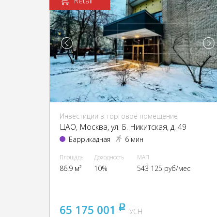
Retail
Инвестиции в торговое помещение
ЦАО, Москва, ул. Б. Никитская, д. 49
Баррикадная
6 мин
Площадь
Доходность
МАП
86.9 м²
10%
543 125 руб/мес
65 175 001
pуб
УСН