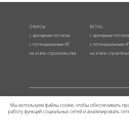
ОФИСЫ
RETAIL
с арендным потоком
с арендным потоко
с потенциальным АП
с потенциальным А
на этапе строительства
на этапе строитель
© ОФИЦИАЛЬНЫЙ СА
Мы используем файлы cookie, чтобы обеспечивать пр
Представленная на сайт
работу функций социальных сетей и анализировать се
и не является публичн