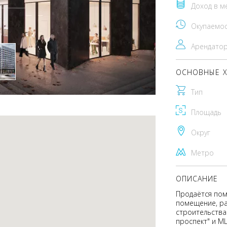
Доход в м
Окупаемо
Арендато
ОСНОВНЫЕ Х
Тип
Площадь
Округ
Метро
ОПИСАНИЕ
Продаётся пом
помещение, ра
строительства
проспект" и М