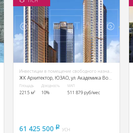
ПСН
Инвестиции в помещение свободного назначения (ПСН)
ЖК Архитектор, ЮЗАО, ул. Академика Волгина, 2А
Площадь
Доходность
МАП
221.5 м²
10%
511 879 руб/мес
61 425 500
pуб
УСН