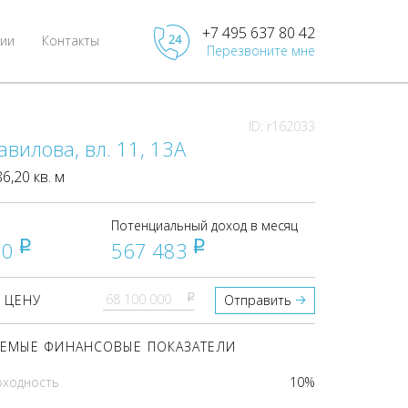
+7 495 637 80 42
ии
Контакты
Перезвоните мне
ID: r162033
авилова, вл. 11, 13А
,20 кв. м
Потенциальный доход в месяц
00
567 483
pуб
pуб
pуб
 ЦЕНУ
Отправить
ЕМЫЕ ФИНАНСОВЫЕ ПОКАЗАТЕЛИ
оходность
10%