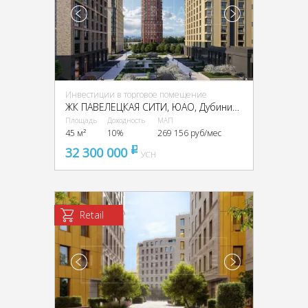
Инвестиции в торговое помещение
ЖК ПАВЕЛЕЦКАЯ СИТИ, ЮАО, Дубининская ул., 69
Площадь
Доходность
МАП
45 м²
10%
269 156 руб/мес
32 300 000
pуб
УСН
Retail