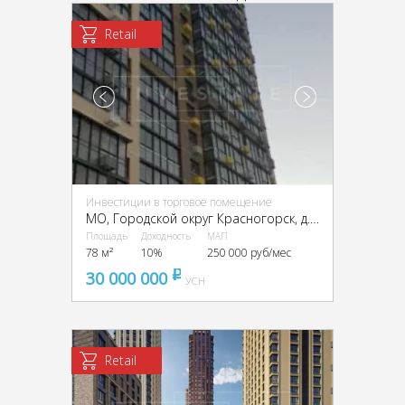
Retail
Инвестиции в торговое помещение
МО, Городской округ Красногорск, д. Путилково, ЖК «Большое Путилково», ул. Просторная, д.3
Площадь
Доходность
МАП
78 м²
10%
250 000 руб/мес
30 000 000
pуб
УСН
Retail