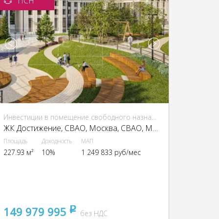
ПСН
Инвестиции в помещение свободного назначения (ПСН)
ЖК Достижение, CВАО, Москва, СВАО, Марфино, улица Академика Королева, 21
Площадь
Доходность
МАП
227.93 м²
10%
1 249 833 руб/мес
149 979 995
pуб
без НДС