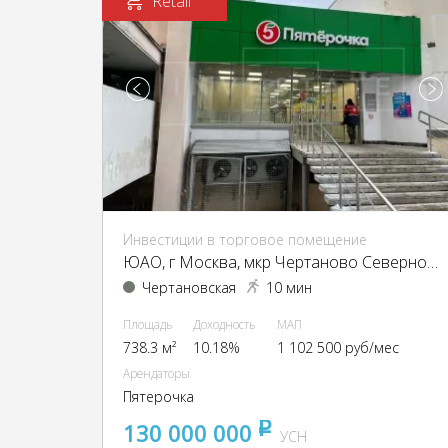
Retail
Инвестиции в торговое помещение
ЮАО, г Москва, мкр Чертаново Северное, д 5 к Г
Чертановская
10 мин
Площадь
Доходность
МАП
738.3 м²
10.18%
1 102 500 руб/мес
Арендаторы
Пятерочка
130 000 000
pуб
УСН