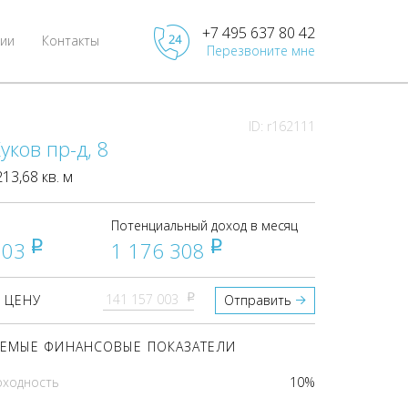
+7 495 637 80 42
ии
Контакты
Перезвоните мне
ID: r162111
уков пр-д, 8
3,68 кв. м
Потенциальный доход в месяц
003
1 176 308
pуб
pуб
pуб
 ЦЕНУ
Отправить
ЕМЫЕ ФИНАНСОВЫЕ ПОКАЗАТЕЛИ
оходность
10%