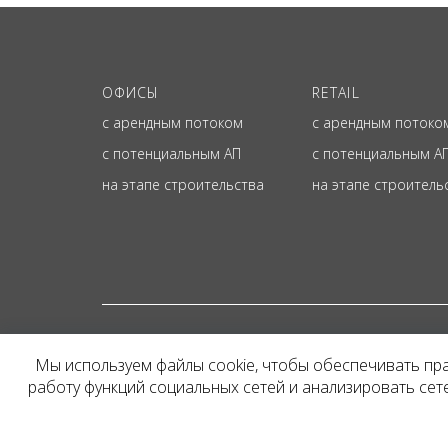
ОФИСЫ
RETAIL
с арендным потоком
с арендным потоко
с потенциальным АП
с потенциальным А
на этапе строительства
на этапе строитель
© ОФИЦИАЛЬНЫЙ СА
Мы используем файлы cookie, чтобы обеспечивать пр
Представленная на сайт
работу функций социальных сетей и анализировать се
и не является публичн