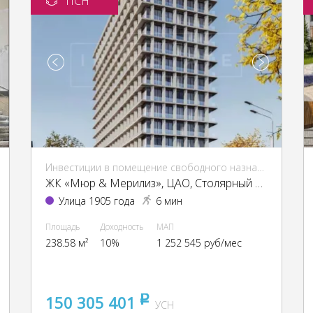
ПСН
Инвестиции в помещение свободного назначения (ПСН)
ЖК «Мюр & Мерилиз», ЦАО, Столярный пер., 3, кор. 6
Улица 1905 года
6 мин
Площадь
Доходность
МАП
238.58 м²
10%
1 252 545 руб/мес
150 305 401
pуб
УСН