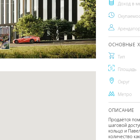
Доход в м
Окупаемо
Арендато
ОСНОВНЫЕ Х
Тип
Площадь
Округ
Метро
ОПИСАНИЕ
Продаётся поме
шаговой досту
кольцо и Паве
количество как