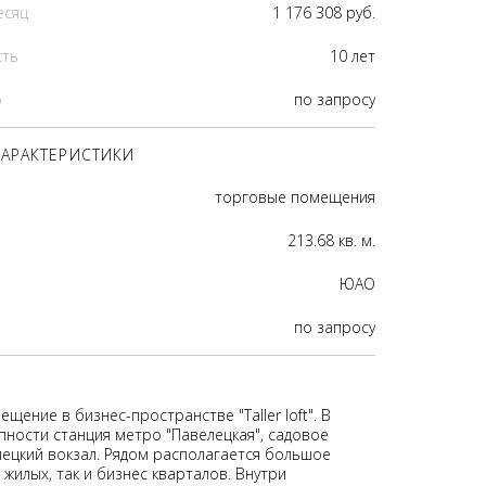
есяц
1 176 308 руб.
сть
10 лет
р
по запросу
АРАКТЕРИСТИКИ
торговые помещения
213.68 кв. м.
ЮАО
по запросу
щение в бизнес-пространстве "Taller loft". В
пности станция метро "Павелецкая", садовое
лецкий вокзал. Рядом располагается большое
 жилых, так и бизнес кварталов. Внутри