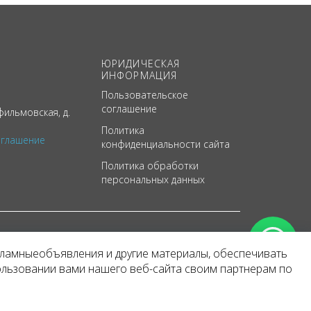
ЮРИДИЧЕСКАЯ
ИНФОРМАЦИЯ
Пользовательское
соглашение
ильмовская, д.
Политика
оглашение
конфиденциальности сайта
Политика обработки
персональных данных
кламныеобъявления и другие материалы, обеспечивать
арактер
ользовании вами нашего веб-сайта своим партнерам по
 уведомления.