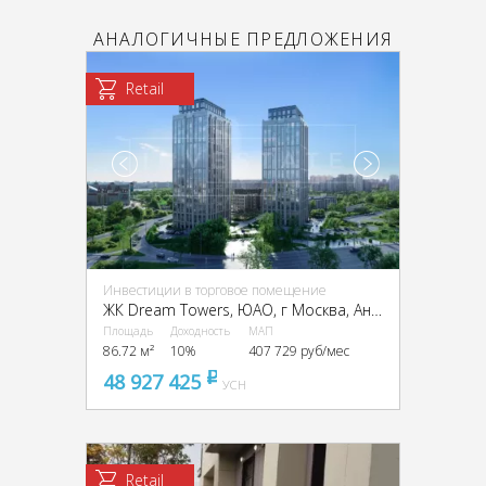
АНАЛОГИЧНЫЕ ПРЕДЛОЖЕНИЯ
Retail
Инвестиции в торговое помещение
ЖК Dream Towers, ЮАО, г Москва, Андропова пр-т, вл. 9/1
Площадь
Доходность
МАП
86.72 м²
10%
407 729 руб/мес
48 927 425
pуб
УСН
Retail