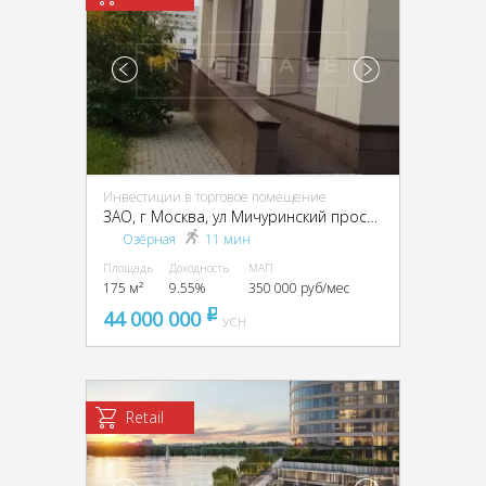
Инвестиции в торговое помещение
ЗАО, г Москва, ул Мичуринский проспект.Олимпийская деревня, д 10 к 1
Озёрная
11 мин
Площадь
Доходность
МАП
175 м²
9.55%
350 000 руб/мес
44 000 000
pуб
УСН
Retail