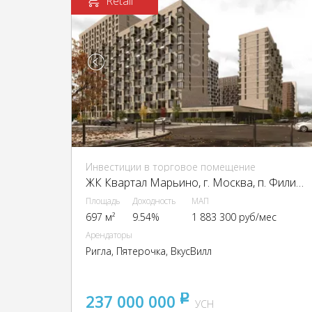
Retail
Инвестиции в торговое помещение
ЖК Квартал Марьино, г. Москва, п. Филимонковское, ЖК Квартал Марьино, к1
Площадь
Доходность
МАП
697 м²
9.54%
1 883 300 руб/мес
Арендаторы
Ригла, Пятерочка, ВкусВилл
237 000 000
pуб
УСН