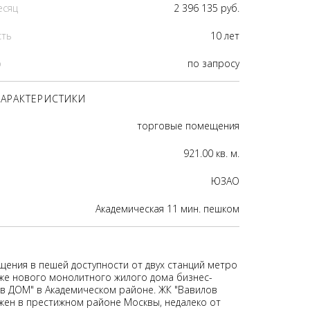
есяц
2 396 135 руб.
сть
10 лет
р
по запросу
АРАКТЕРИСТИКИ
торговые помещения
921.00 кв. м.
ЮЗАО
Академическая 11 мин. пешком
ения в пешей доступности от двух станций метро
же нового монолитного жилого дома бизнес-
ов ДОМ" в Академическом районе. ЖК "Вавилов
ен в престижном районе Москвы, недалеко от