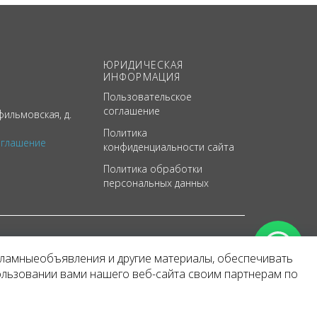
ЮРИДИЧЕСКАЯ
ИНФОРМАЦИЯ
Пользовательское
соглашение
ильмовская, д.
Политика
оглашение
конфиденциальности сайта
Политика обработки
персональных данных
кламныеобъявления и другие материалы, обеспечивать
арактер
ользовании вами нашего веб-сайта своим партнерам по
 уведомления.