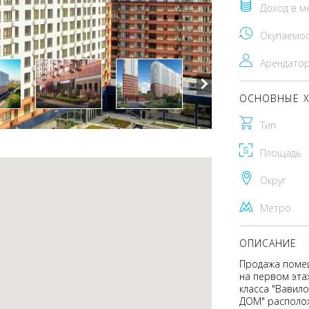
Доход в м
Окупаемо
Арендато
ОСНОВНЫЕ Х
Тип
Площадь
Округ
Метро
ОПИСАНИЕ
Продажа помещ
на первом эта
класса "Вавил
ДОМ" располож