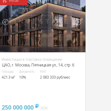
Retail
Инвестиции в торговое помещение
ЦАО, г. Москва, Пятницкая ул., 14, стр. 6
Площадь
Доходность
МАП
421.3 м²
10%
2 083 333 руб/мес
250 000 000
pуб
УСН