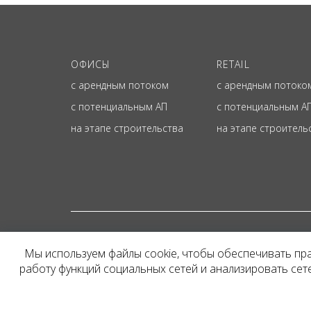
ОФИСЫ
RETAIL
с арендным потоком
с арендным потоко
с потенциальным АП
с потенциальным А
на этапе строительства
на этапе строитель
© ОФИЦИАЛЬНЫЙ СА
Мы используем файлы cookie, чтобы обеспечивать пр
Представленная на сайт
работу функций социальных сетей и анализировать се
и не является публичн