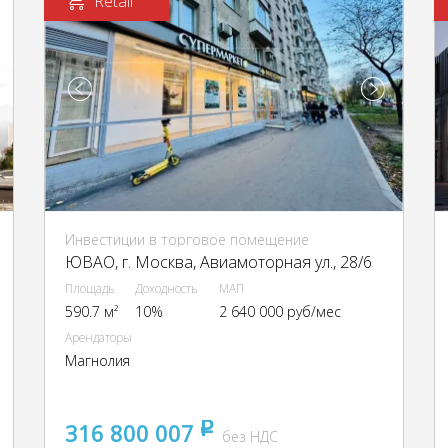
Retail
Инвестиции в торговое помещение
ЮВАО, г. Москва, Авиамоторная ул., 28/6
Площадь
Доходность
МАП
590.7 м²
10%
2 640 000 руб/мес
Арендаторы
Магнолия
316 800 007
pуб
без НДС