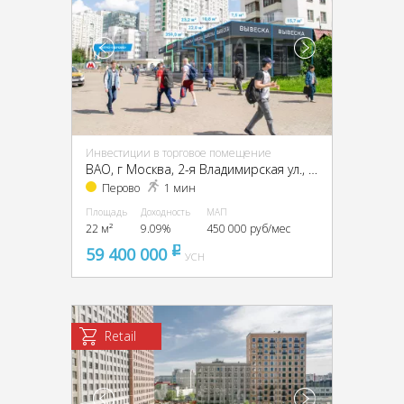
Инвестиции в торговое помещение
ВАО, г Москва, 2-я Владимирская ул., 38/18
Перово
1 мин
Площадь
Доходность
МАП
22 м²
9.09%
450 000 руб/мес
59 400 000
pуб
УСН
Retail