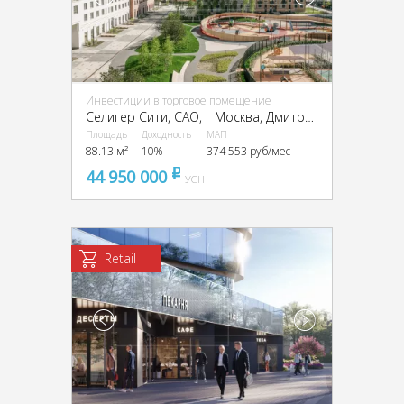
Инвестиции в торговое помещение
Селигер Сити, CАО, г Москва, Дмитровское ш., 87, стр. 2, 3
Площадь
Доходность
МАП
88.13 м²
10%
374 553 руб/мес
44 950 000
pуб
УСН
Retail