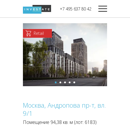
строительства
+7 495 637 80 42
Дикси
В башне
Башня Федерация-II
Верный
Запад
Retail
Башня Федерация-I
Мираторг
Восток
Город Столиц,
Магнолия
Северный блок
Город Столиц,
Южный блок
Москва, Андропова пр-т, вл.
9/1
Помещение 94,38 кв. м (лот: 6183)