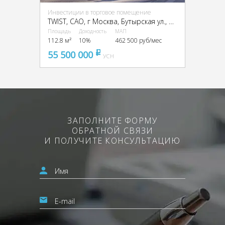
Инвестиции в торговое помещение
TWIST, CАО, г Москва, Бутырская ул., вл. 1
Площадь
Доходность
МАП
112.8 м²
10%
462 500 руб/мес
55 500 000
pуб
УСН
ЗАПОЛНИТЕ ФОРМУ
ОБРАТНОЙ СВЯЗИ
И ПОЛУЧИТЕ КОНСУЛЬТАЦИЮ