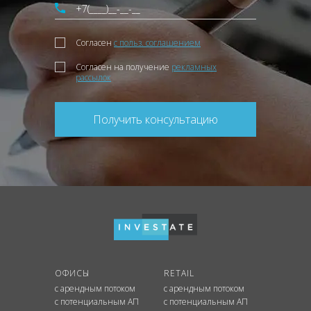
Согласен
с польз. соглашением
Согласен на получение
рекламных
рассылок
Получить консультацию
ОФИСЫ
RETAIL
с арендным потоком
с арендным потоком
с потенциальным АП
с потенциальным АП