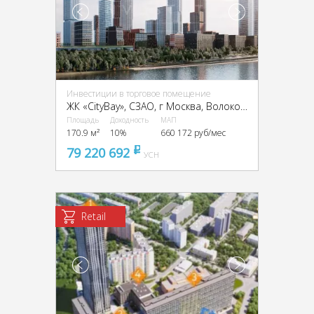
Инвестиции в торговое помещение
ЖК «CityBay», CЗАО, г Москва, Волоколамское ш., 95
Площадь
Доходность
МАП
170.9 м²
10%
660 172 руб/мес
79 220 692
pуб
УСН
Retail