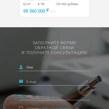
62 м²
8.7%
720 000 руб/мес
99 360 000
pуб
УСН
ЗАПОЛНИТЕ ФОРМУ
ОБРАТНОЙ СВЯЗИ
И ПОЛУЧИТЕ КОНСУЛЬТАЦИЮ
Согласен
с польз. соглашением