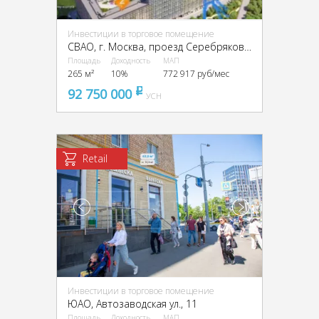
Инвестиции в торговое помещение
CВАО, г. Москва, проезд Серебрякова, 11к1
Площадь
Доходность
МАП
265 м²
10%
772 917 руб/мес
92 750 000
pуб
УСН
Retail
Инвестиции в торговое помещение
ЮАО, Автозаводская ул., 11
Площадь
Доходность
МАП