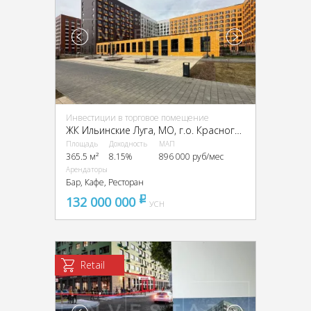
Инвестиции в торговое помещение
ЖК Ильинские Луга, МО, г.о. Красногорск., пос. Ильинское-Усово, Заповедная ул., 13
Площадь
Доходность
МАП
365.5 м²
8.15%
896 000 руб/мес
Арендаторы
Бар, Кафе, Ресторан
132 000 000
pуб
УСН
Retail