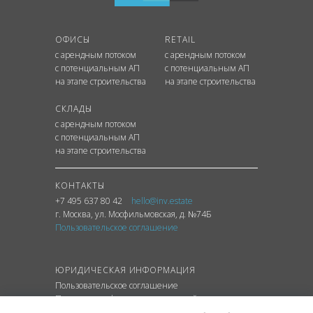
ОФИСЫ
RETAIL
с арендным потоком
с арендным потоком
с потенциальным АП
с потенциальным АП
на этапе строительства
на этапе строительства
СКЛАДЫ
с арендным потоком
с потенциальным АП
на этапе строительства
КОНТАКТЫ
+7 495 637 80 42
hello@inv.estate
г. Москва
,
ул.
Мосфильмовская, д. №74Б
Пользовательское соглашение
ЮРИДИЧЕСКАЯ ИНФОРМАЦИЯ
Пользовательское соглашение
Политика конфиденциальности сайта
Политика обработки персональных данных