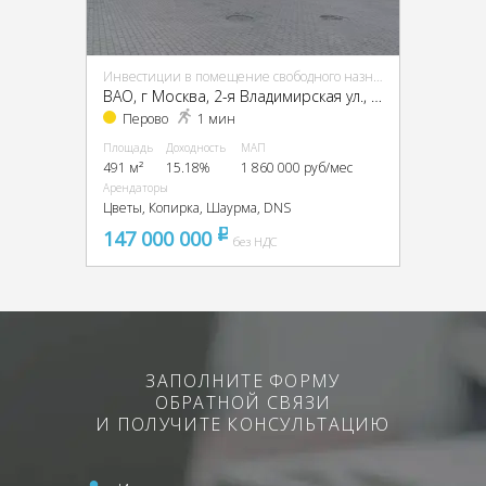
Инвестиции в помещение свободного назначения (ПСН)
ВАО, г Москва, 2-я Владимирская ул., 38/18
Перово
1 мин
Площадь
Доходность
МАП
491 м²
15.18%
1 860 000 руб/мес
Арендаторы
Цветы, Копирка, Шаурма, DNS
147 000 000
pуб
без НДС
ЗАПОЛНИТЕ ФОРМУ
ОБРАТНОЙ СВЯЗИ
И ПОЛУЧИТЕ КОНСУЛЬТАЦИЮ