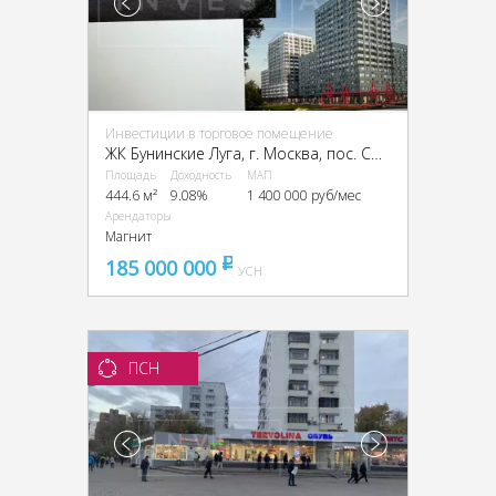
Инвестиции в торговое помещение
ЖК Бунинские Луга, г. Москва, пос. Сосенское, Куприна пр-кт, 7к1
Площадь
Доходность
МАП
444.6 м²
9.08%
1 400 000 руб/мес
Арендаторы
Магнит
185 000 000
pуб
УСН
ПСН