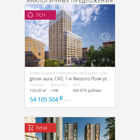
АНАЛОГИЧНЫЕ ПРЕДЛОЖЕНИЯ
ПСН
Инвестиции в помещение свободного назначения (ПСН)
glorax aura, CАО, 1-я Ямского Поля ул., 28, стр. 3
Площадь
Доходность
МАП
106.65 м²
10%
450 879 руб/мес
54 105 504
pуб
УСН
Retail