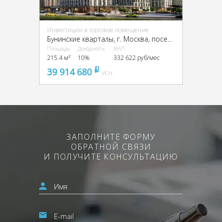
Инвестиции в торговое помещение
Бунинские кварталы, г. Москва, поселение Сосенское
Площадь
Доходность
МАП
215.4 м²
10%
332 622 руб/мес
39 914 680
pуб
УСН
ЗАПОЛНИТЕ ФОРМУ
ОБРАТНОЙ СВЯЗИ
И ПОЛУЧИТЕ КОНСУЛЬТАЦИЮ