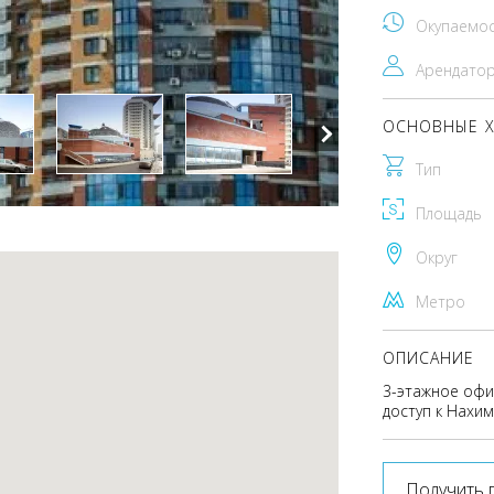
Окупаемо
Арендато
ОСНОВНЫЕ Х
Тип
Площадь
Округ
Метро
ОПИСАНИЕ
3-этажное офи
доступ к Нахим
Получить 