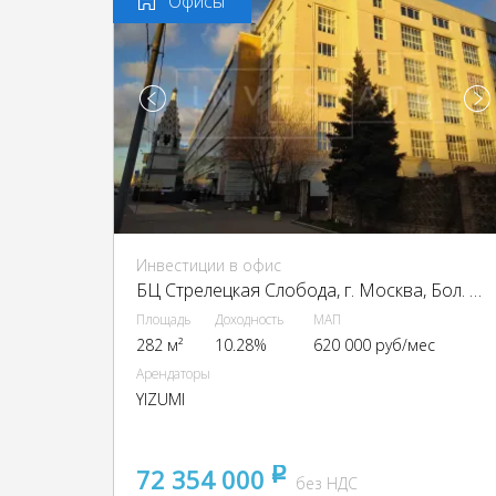
Офисы
Инвестиции в офис
БЦ Стрелецкая Слобода, г. Москва, Бол. Новодмитровская ул., 23с1
Площадь
Доходность
МАП
282 м²
10.28%
620 000 руб/мес
Арендаторы
YIZUMI
72 354 000
pуб
без НДС