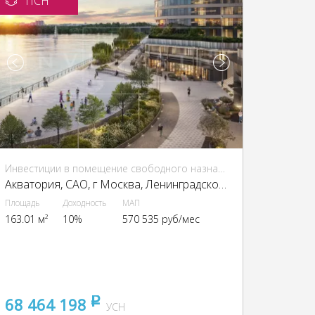
ПСН
Инвестиции в помещение свободного назначения (ПСН)
Акватория, CАО, г Москва, Ленинградское ш., 69
Площадь
Доходность
МАП
163.01 м²
10%
570 535 руб/мес
68 464 198
pуб
УСН