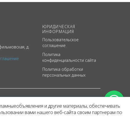
ЮРИДИЧЕСКАЯ
ИНФОРМАЦИЯ
Пользовательское
соглашение
ильмовская, д.
Политика
оглашение
конфиденциальности сайта
Политика обработки
персональных данных
кламныеобъявления и другие материалы, обеспечивать
арактер
ользовании вами нашего веб-сайта своим партнерам по
 уведомления.