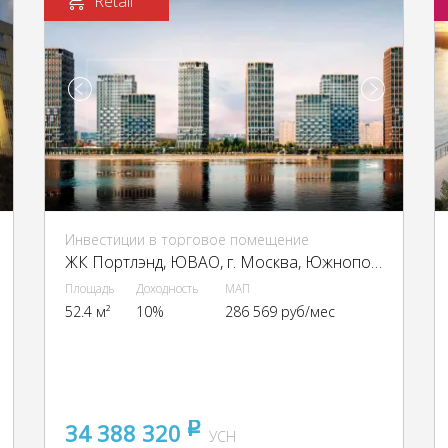
Retail
Инвестиции в торговое помещение
ЖК Портлэнд, ЮВАО, г. Москва, Южнопортовая ул., 42с5
Площадь
Доходность
МАП
52.4 м²
10%
286 569 руб/мес
34 388 320
pуб
УСН