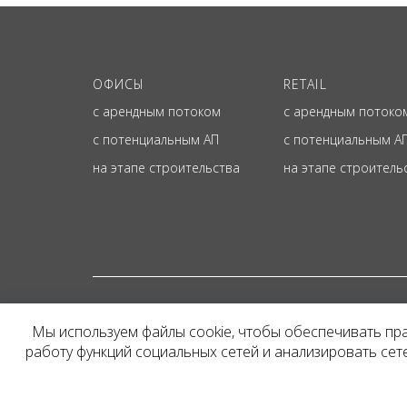
ОФИСЫ
RETAIL
с арендным потоком
с арендным потоко
с потенциальным АП
с потенциальным А
на этапе строительства
на этапе строитель
© ОФИЦИАЛЬНЫЙ СА
Мы используем файлы cookie, чтобы обеспечивать пр
Представленная на сайт
работу функций социальных сетей и анализировать се
и не является публичн