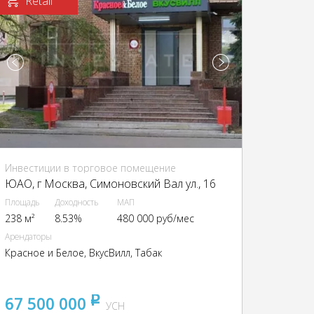
Retail
Инвестиции в торговое помещение
ЮАО, г Москва, Симоновский Вал ул., 16
Площадь
Доходность
МАП
238 м²
8.53%
480 000 руб/мес
Арендаторы
Красное и Белое, ВкусВилл, Табак
67 500 000
pуб
УСН