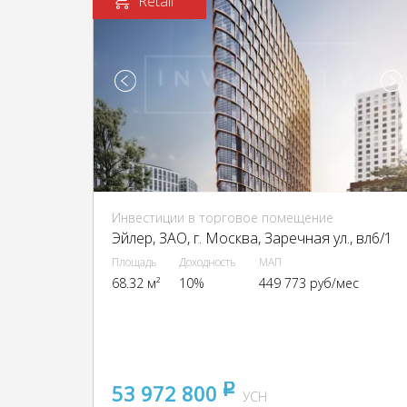
Retail
Инвестиции в торговое помещение
Эйлер, ЗАО, г. Москва, Заречная ул., вл6/1
Площадь
Доходность
МАП
68.32 м²
10%
449 773 руб/мес
53 972 800
pуб
УСН