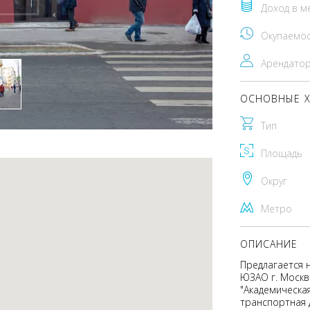
Доход в м
Окупаемо
Арендато
ОСНОВНЫЕ Х
Тип
Площадь
Округ
Метро
ОПИСАНИЕ
Предлагается 
ЮЗАО г. Москв
"Академическая
транспортная 