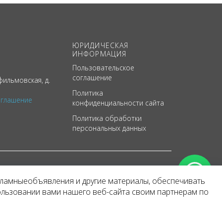
ЮРИДИЧЕСКАЯ
ИНФОРМАЦИЯ
Пользовательское
соглашение
ильмовская, д.
Политика
оглашение
конфиденциальности сайта
Политика обработки
персональных данных
кламныеобъявления и другие материалы, обеспечивать
арактер
ользовании вами нашего веб-сайта своим партнерам по
 уведомления.