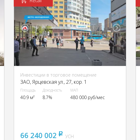
Retail
Инвестиции в торговое помещение
ЗАО, Ярцевская ул., 27, кор. 1
Площадь
Доходность
МАП
40.9 м²
8.7%
480 000 руб/мес
66 240 002
pуб
УСН