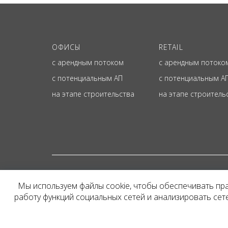
ОФИСЫ
RETAIL
с арендным потоком
с арендным потоко
с потенциальным АП
с потенциальным А
на этапе строительства
на этапе строитель
© ОФИЦИАЛЬНЫЙ СА
Мы используем файлы cookie, чтобы обеспечивать пр
Представленная на сайт
работу функций социальных сетей и анализировать се
и не является публичн