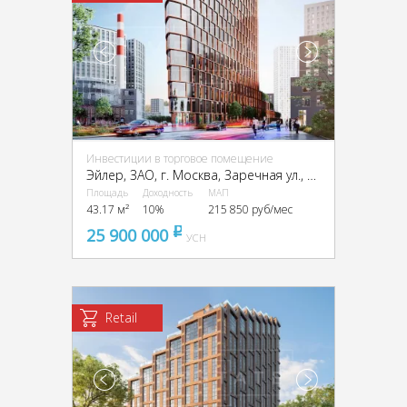
Инвестиции в торговое помещение
Эйлер, ЗАО, г. Москва, Заречная ул., вл6/1
Площадь
Доходность
МАП
43.17 м²
10%
215 850 руб/мес
25 900 000
pуб
УСН
Retail