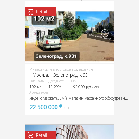
Retail
Инвестиции в торговое помещение
г Москва, г Зеленоград, к 931
Площадь
Доходность
МАП
102 м²
10.29%
193 000 руб/мес
Арендаторы
Яндекс Маркет (37м²), Магазин массажного оборудования (65м²)
22 500 000
pуб
УСН
Retail