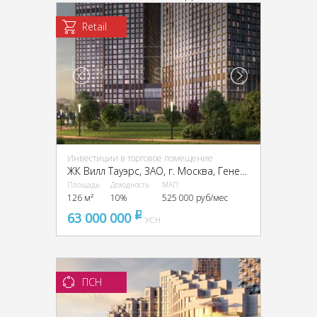
Retail
Инвестиции в торговое помещение
ЖК Вилл Тауэрс, ЗАО, г. Москва, Генерала Дорохова пр-кт, вл1к3
Площадь
Доходность
МАП
126 м²
10%
525 000 руб/мес
63 000 000
pуб
УСН
ПСН