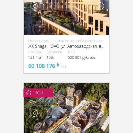
Инвестиции в помещение свободного назначения (ПСН)
ЖК Shagal, ЮАО, ул. Автозаводская, вл. 23/66
Площадь
Доходность
МАП
121.4 м²
10%
500 901 руб/мес
60 108 176
pуб
УСН
ПСН