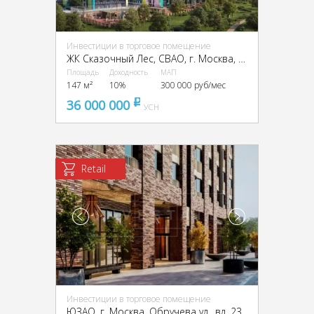
Инвестиции в торговое помещение
ЖК Сказочный Лес, CВАО, г. Москва, Лосиноостровская ул., вл. 45, корпус 1
Площадь
Доходность
МАП
147 м²
10%
300 000 руб/мес
36 000 000
pуб
УСН
Retail
Инвестиции в торговое помещение
ЮЗАО, г. Москва, Обручева ул., вл. 23