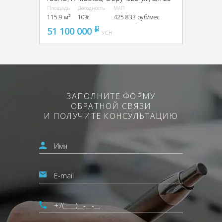
Площадь
Доходность
МАП
115.9 м²
10%
425 833 руб/мес
51 100 000
pуб
УСН
ЗАПОЛНИТЕ ФОРМУ
ОБРАТНОЙ СВЯЗИ
И ПОЛУЧИТЕ КОНСУЛЬТАЦИЮ