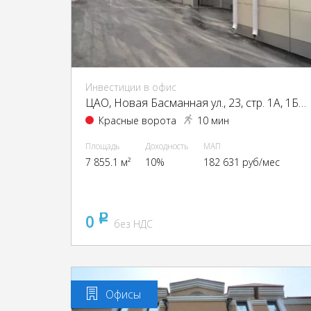
Инвестиции в офис
ЦАО, Новая Басманная ул., 23, стр. 1А, 1Б, 2, 4
Красные ворота
10 мин
Площадь
Доходность
МАП
7 855.1 м²
10%
182 631 руб/мес
0
pуб
без НДС
Офисы