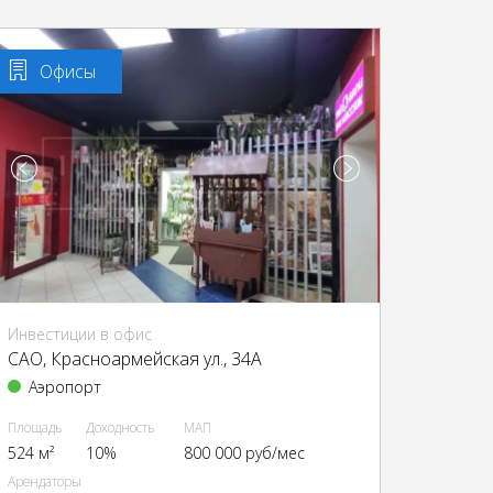
Офисы
Инвестиции в офис
CАО, Красноармейская ул., 34А
Аэропорт
Площадь
Доходность
МАП
524 м²
10%
800 000 руб/мес
Арендаторы