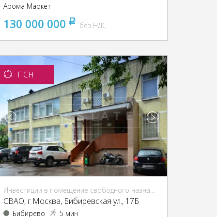
Арома Маркет
130 000 000
pуб
без НДС
ПСН
Инвестиции в помещение свободного назначения (ПСН)
CВАО, г Москва, Бибиревская ул., 17Б
Бибирево
5 мин