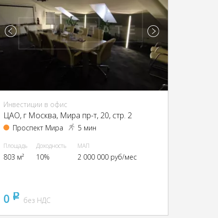
Инвестиции в офис
ЦАО, г Москва, Мира пр-т, 20, стр. 2
Проспект Мира
5 мин
Площадь
Доходность
МАП
803 м²
10%
2 000 000 руб/мес
0
pуб
без НДС