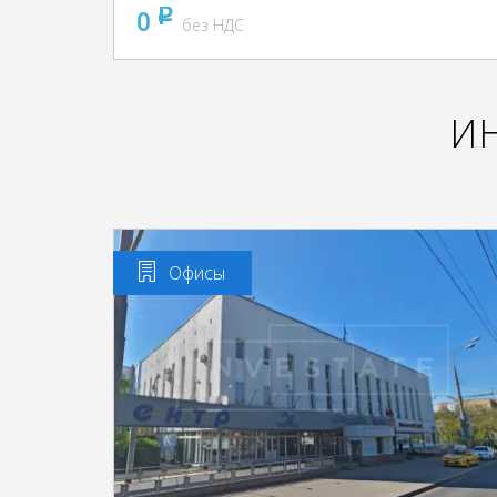
0
pуб
без НДС
И
Офисы