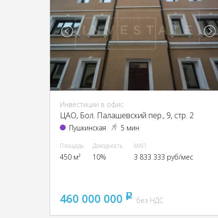
Инвестиции в офис
ЦАО, Бол. Палашевский пер., 9, стр. 2
Пушкинская
5 мин
Площадь
Доходность
МАП
450 м²
10%
3 833 333 руб/мес
460 000 000
pуб
без НДС