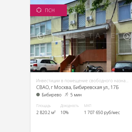
ПСН
Инвестиции в помещение свободного назначения (ПСН)
CВАО, г Москва, Бибиревская ул., 17Б
Бибирево
5 мин
Площадь
Доходность
МАП
2 820.2 м²
10%
1 707 650 руб/мес