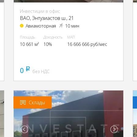
Инвестиции в офис
ВАО, Энтузиастов ш., 21
Авиамоторная
10 мин
Площадь
Доходность
МАП
10 661 м²
10%
16 666 666 руб/мес
0
pуб
без НДС
Склады