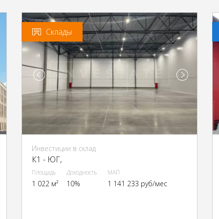
Склады
Инвестиции в склад
К1 - ЮГ,
Площадь
Доходность
МАП
1 022 м²
10%
1 141 233 руб/мес