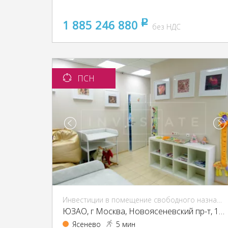
1 885 246 880
pуб
без НДС
ПСН
Инвестиции в помещение свободного назначения (ПСН)
ЮЗАО, г Москва, Новоясеневский пр-т, 13, кор. 2
Ясенево
5 мин