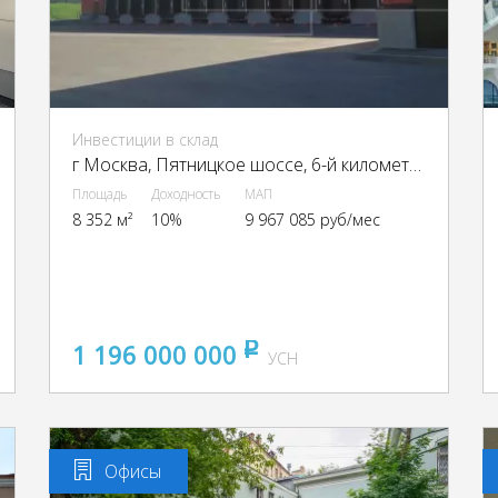
Инвестиции в склад
г Москва, Пятницкое шоссе, 6-й километр, г Москва, Пятницкое ш., 6
Площадь
Доходность
МАП
8 352 м²
10%
9 967 085 руб/мес
1 196 000 000
pуб
УСН
Офисы