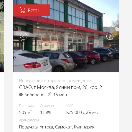
Retail
Инвестиции в торговое помещение
CВАО, г Москва, Ясный пр-д, 26, кор. 2
Бибирево
15 мин
Площадь
Доходность
МАП
505 м²
11.8%
875 000 руб/мес
Арендаторы
Продукты, Аптека, Самокат, Кулинария