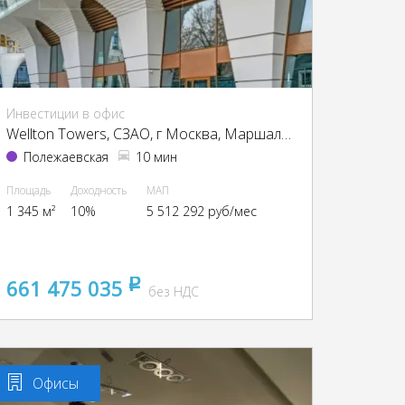
Инвестиции в офис
Wellton Towers, CЗАО, г Москва, Маршала Жукова пр-т, 39
Полежаевская
10 мин
Площадь
Доходность
МАП
1 345 м²
10%
5 512 292 руб/мес
661 475 035
pуб
без НДС
Офисы