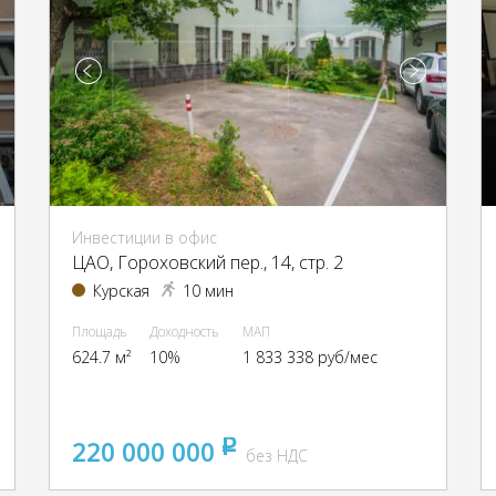
Инвестиции в офис
ЦАО, Гороховский пер., 14, стр. 2
Курская
10 мин
Площадь
Доходность
МАП
624.7 м²
10%
1 833 338 руб/мес
220 000 000
pуб
без НДС