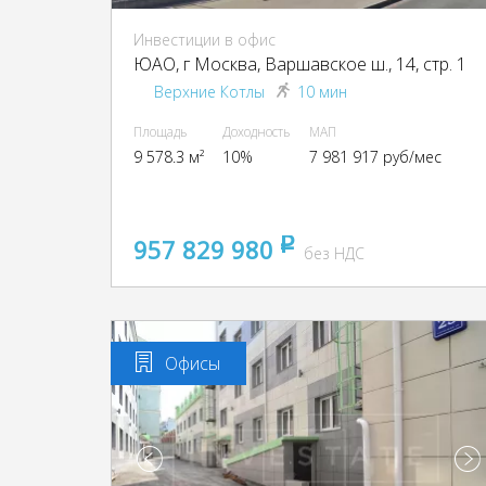
Инвестиции в офис
ЮАО, г Москва, Варшавское ш., 14, стр. 1
Верхние Котлы
10 мин
Площадь
Доходность
МАП
9 578.3 м²
10%
7 981 917 руб/мес
957 829 980
pуб
без НДС
Офисы