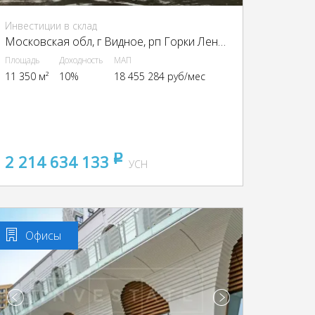
Инвестиции в склад
Московская обл, г Видное, рп Горки Ленинские, Промзона Технопарк улица Восточная, Московская обл., промзона Технопарк, Восточная ул.
Площадь
Доходность
МАП
11 350 м²
10%
18 455 284 руб/мес
2 214 634 133
pуб
УСН
Офисы