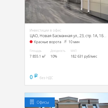
Инвестиции в офис
ЦАО, Новая Басманная ул., 23, стр. 1А, 1Б, 2, 4
Красные ворота
10 мин
Площадь
Доходность
МАП
7 855.1 м²
10%
182 631 руб/мес
0
pуб
без НДС
Офисы