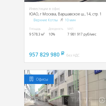
Инвестиции в офис
ЮАО, г Москва, Варшавское ш., 14, стр. 1
Верхние Котлы
10 мин
Площадь
Доходность
МАП
9 578.3 м²
10%
7 981 917 руб/мес
957 829 980
pуб
без НДС
Офисы