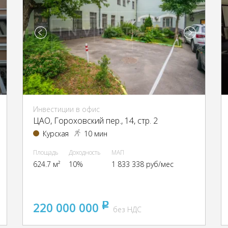
Инвестиции в офис
ЦАО, Гороховский пер., 14, стр. 2
Курская
10 мин
Площадь
Доходность
МАП
624.7 м²
10%
1 833 338 руб/мес
220 000 000
pуб
без НДС