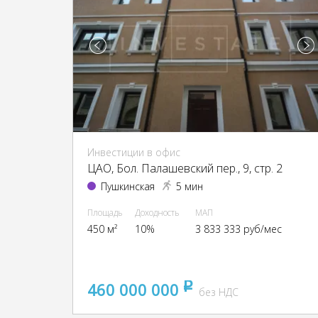
Инвестиции в офис
ЦАО, Бол. Палашевский пер., 9, стр. 2
Пушкинская
5 мин
Площадь
Доходность
МАП
450 м²
10%
3 833 333 руб/мес
460 000 000
pуб
без НДС