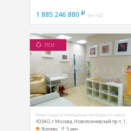
1 885 246 880
pуб
без НДС
ПСН
Инвестиции в помещение свободного назначения (ПСН)
ЮЗАО, г Москва, Новоясеневский пр-т, 13, кор. 2
Ясенево
5 мин