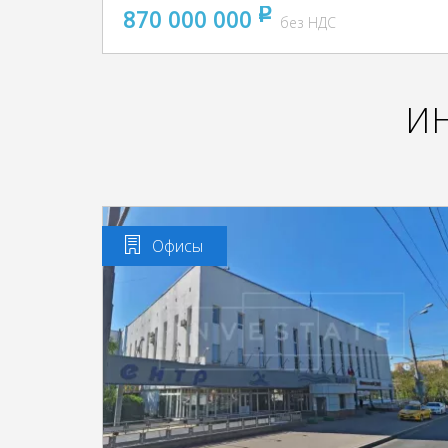
870 000 000
pуб
без НДС
И
Офисы