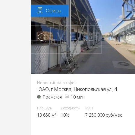
Офисы
Инвестиции в офис
ЮАО, г Москва, Никопольская ул., 4
Пражская
10 мин
Площадь
Доходность
МАП
13 650 м²
10%
7 250 000 руб/мес