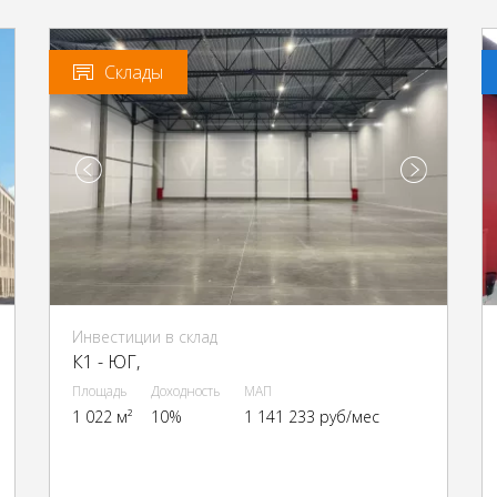
Склады
Инвестиции в склад
К1 - ЮГ,
Площадь
Доходность
МАП
1 022 м²
10%
1 141 233 руб/мес