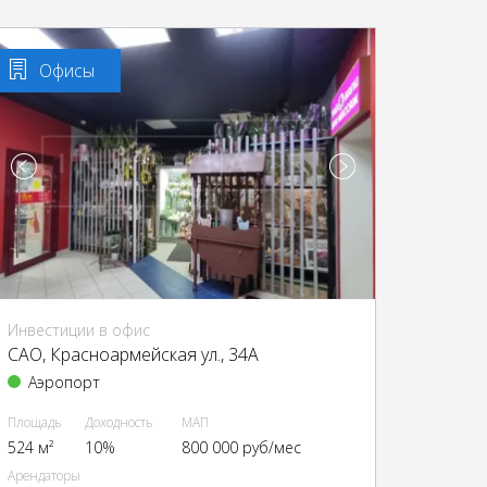
Офисы
Инвестиции в офис
CАО, Красноармейская ул., 34А
Аэропорт
Площадь
Доходность
МАП
524 м²
10%
800 000 руб/мес
Арендаторы