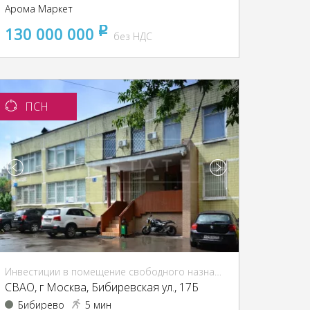
Арома Маркет
130 000 000
pуб
без НДС
ПСН
Инвестиции в помещение свободного назначения (ПСН)
CВАО, г Москва, Бибиревская ул., 17Б
Бибирево
5 мин