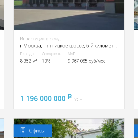
Инвестиции в склад
г Москва, Пятницкое шоссе, 6-й километр, г Москва, Пятницкое ш., 6
Площадь
Доходность
МАП
8 352 м²
10%
9 967 085 руб/мес
1 196 000 000
pуб
УСН
Офисы