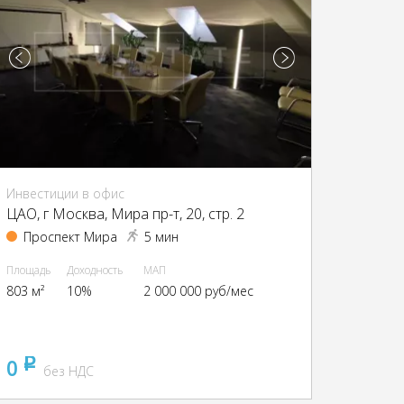
Инвестиции в офис
ЦАО, г Москва, Мира пр-т, 20, стр. 2
Проспект Мира
5 мин
Площадь
Доходность
МАП
803 м²
10%
2 000 000 руб/мес
0
pуб
без НДС