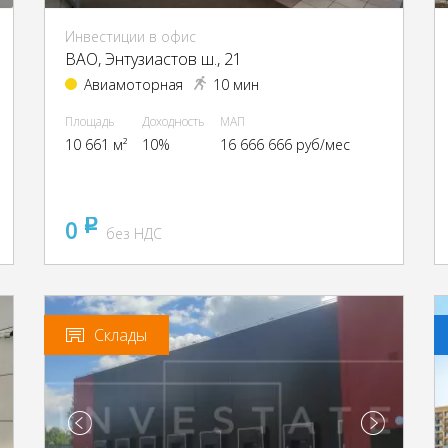
Инвестиции в офис
ВАО, Энтузиастов ш., 21
Авиамоторная
10 мин
Площадь
Доходность
МАП
10 661 м²
10%
16 666 666 руб/мес
0
pуб
без НДС
Склады