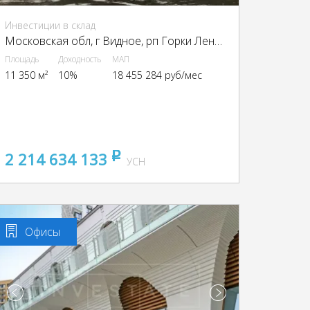
Инвестиции в склад
Московская обл, г Видное, рп Горки Ленинские, Промзона Технопарк улица Восточная, Московская обл., промзона Технопарк, Восточная ул.
Площадь
Доходность
МАП
11 350 м²
10%
18 455 284 руб/мес
2 214 634 133
pуб
УСН
Офисы