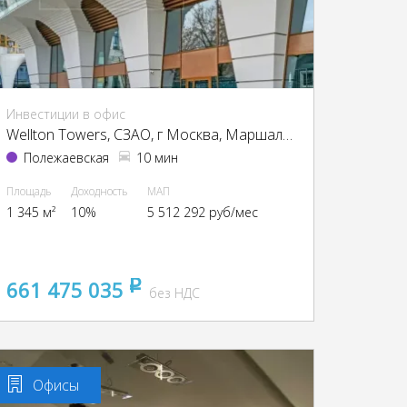
Инвестиции в офис
Wellton Towers, CЗАО, г Москва, Маршала Жукова пр-т, 39
Полежаевская
10 мин
Площадь
Доходность
МАП
1 345 м²
10%
5 512 292 руб/мес
661 475 035
pуб
без НДС
Офисы