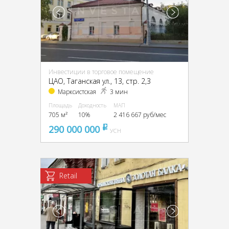
Инвестиции в торговое помещение
ЦАО, Таганская ул., 13, стр. 2,3
Марксистская
3 мин
Площадь
Доходность
МАП
705 м²
10%
2 416 667 руб/мес
290 000 000
pуб
УСН
Retail