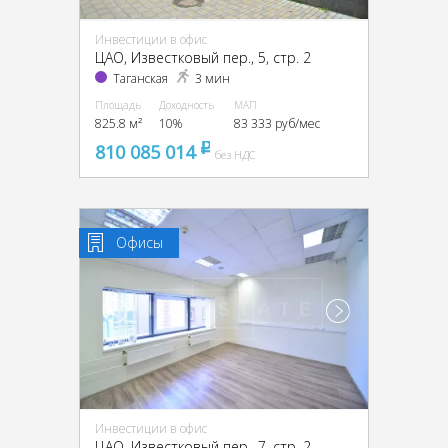
Инвестиции в офис
ЦАО, Известковый пер., 5, стр. 2
Таганская
3 мин
Площадь
Доходность
МАП
825.8 м²
10%
83 333 руб/мес
810 085 014
pуб
без НДС
Офисы
Инвестиции в офис
ЦАО, Известковый пер., 7, стр. 2