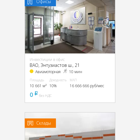
Офисы
Инвестиции в офис
ВАО, Энтузиастов ш., 21
Авиамоторная
10 мин
Площадь
Доходность
МАП
10 661 м²
10%
16 666 666 руб/мес
0
pуб
без НДС
Склады