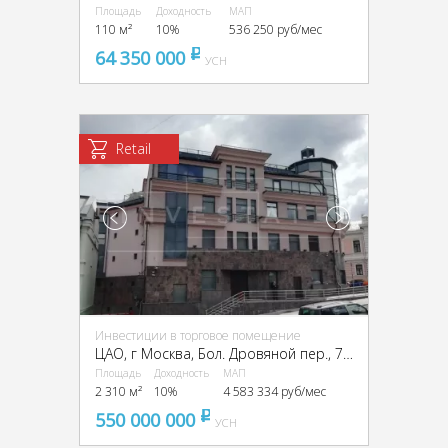
Площадь
Доходность
МАП
110 м²
10%
536 250 руб/мес
64 350 000
pуб
УСН
Retail
Инвестиции в торговое помещение
ЦАО, г Москва, Бол. Дровяной пер., 7/9, стр. 1
Площадь
Доходность
МАП
2 310 м²
10%
4 583 334 руб/мес
550 000 000
pуб
УСН