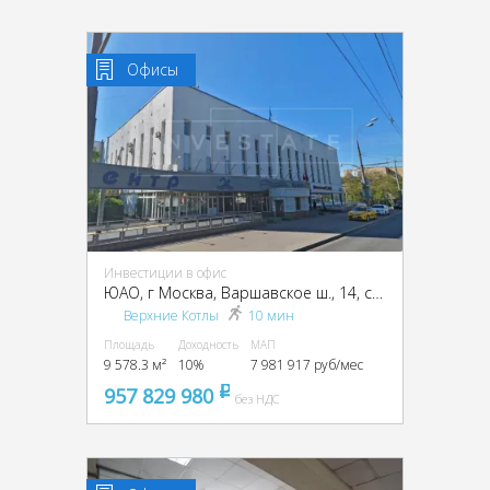
Офисы
Инвестиции в офис
ЮАО, г Москва, Варшавское ш., 14, стр. 1
Верхние Котлы
10 мин
Площадь
Доходность
МАП
9 578.3 м²
10%
7 981 917 руб/мес
957 829 980
pуб
без НДС