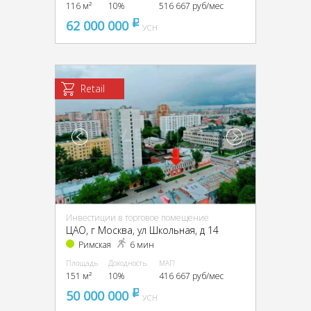
116 м²
10%
516 667 руб/мес
62 000 000
pуб
УСН
Retail
Инвестиции в торговое помещение
ЦАО, г Москва, ул Школьная, д 14
Римская
6 мин
Площадь
Доходность
МАП
151 м²
10%
416 667 руб/мес
50 000 000
pуб
УСН