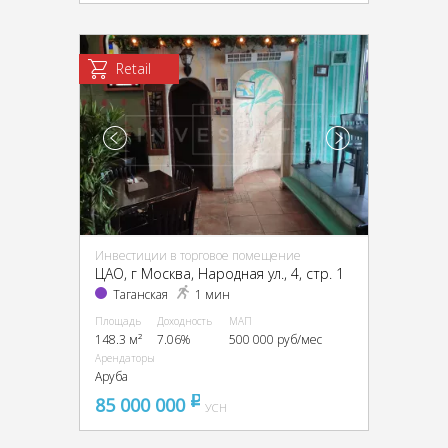
Retail
Инвестиции в торговое помещение
ЦАО, г Москва, Народная ул., 4, стр. 1
Таганская
1 мин
Площадь
Доходность
МАП
148.3 м²
7.06%
500 000 руб/мес
Арендаторы
Аруба
85 000 000
pуб
УСН