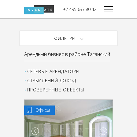
строительства
+7 495 637 80 42
Дикси
В башне
Башня Федерация-II
Верный
Запад
ФИЛЬТРЫ
Башня Федерация-I
Мираторг
Восток
Арендный бизнес в районе Таганский
Город Столиц,
Магнолия
Северный блок
СЕТЕВЫЕ АРЕНДАТОРЫ
Город Столиц,
Южный блок
СТАБИЛЬНЫЙ ДОХОД
ПРОВЕРЕННЫЕ ОБЪЕКТЫ
Офисы