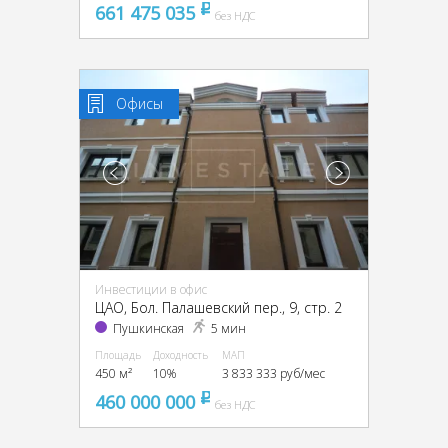
661 475 035
pуб
без НДС
Офисы
Инвестиции в офис
ЦАО, Бол. Палашевский пер., 9, стр. 2
Пушкинская
5 мин
Площадь
Доходность
МАП
450 м²
10%
3 833 333 руб/мес
460 000 000
pуб
без НДС