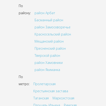
По
району:
район Арбат
Басманный район
район Замоскворечье
Красносельский район
Мещанский район
Пресненский район
Тверской район
район Хамовники
район Якиманка
По
метро:
Пролетарская
Крестьянская застава
Таганская
Марксистская
Площадь Ильича
Римская