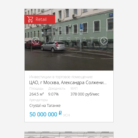
Retail
Инвестиции в торговое помещение
ЦАО, г Москва, Александра Солженицына ул., 31, стр. 1
Площадь
Доходность
МАП
264.5 м²
9.07%
378 000 руб/мес
Арендаторы
Crystal на Таганке
50 000 000
pуб
УСН