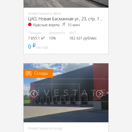
Инвестиции в офис
ЦАО, Новая Басманная ул., 23, стр. 1А, 1Б, 2, 4
Красные ворота
10 мин
Площадь
Доходность
МАП
7 855.1 м²
10%
182 631 руб/мес
0
pуб
без НДС
Склады
Инвестиции в склад