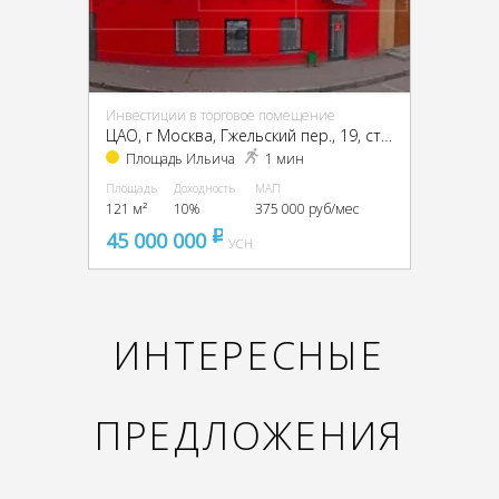
Инвестиции в торговое помещение
ЦАО, г Москва, Гжельский пер., 19, стр. 2
Площадь Ильича
1 мин
Площадь
Доходность
МАП
121 м²
10%
375 000 руб/мес
45 000 000
pуб
УСН
ИНТЕРЕСНЫЕ
ПРЕДЛОЖЕНИЯ