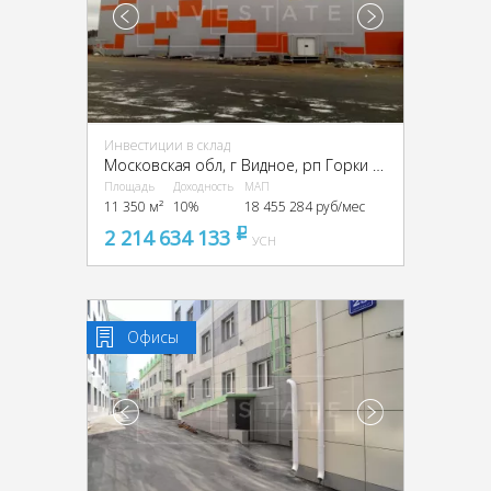
Инвестиции в склад
Московская обл, г Видное, рп Горки Ленинские, Промзона Технопарк улица Восточная, Московская обл., промзона Технопарк, Восточная ул.
Площадь
Доходность
МАП
11 350 м²
10%
18 455 284 руб/мес
2 214 634 133
pуб
УСН
Офисы