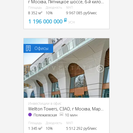
г Москва, Пятницкое шоссе, 6-й километр, г Москва, Пятницкое ш., 6
Площадь
Доходность
МАП
8 352 м²
10%
9 967 085 руб/мес
1 196 000 000
pуб
УСН
Офисы
Инвестиции в офис
Wellton Towers, CЗАО, г Москва, Маршала Жукова пр-т, 39
Полежаевская
10 мин
Площадь
Доходность
МАП
1 345 м²
10%
5 512 292 руб/мес