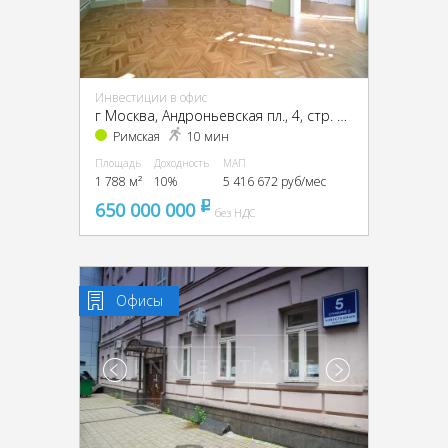
Инвестиции в офис
г Москва, Андроньевская пл., 4, стр. 1, 2, 3, ЦАО, г Москва, Андроньевская пл., 4, стр. 1
Римская
10 мин
Площадь
Доходность
МАП
1 788 м²
10%
5 416 672 руб/мес
650 000 000
pуб
без НДС
Офисы