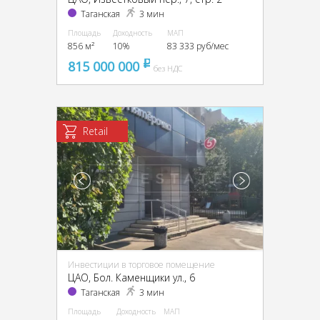
Таганская
3 мин
Площадь
Доходность
МАП
856 м²
10%
83 333 руб/мес
815 000 000
pуб
без НДС
Retail
Инвестиции в торговое помещение
ЦАО, Бол. Каменщики ул., 6
Таганская
3 мин
Площадь
Доходность
МАП