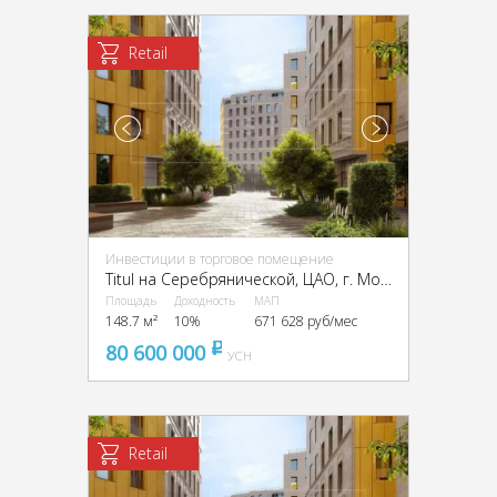
Retail
Инвестиции в торговое помещение
Titul на Серебрянической, ЦАО, г. Москва, Серебрянический пер., 6 и 8
Площадь
Доходность
МАП
148.7 м²
10%
671 628 руб/мес
80 600 000
pуб
УСН
Retail