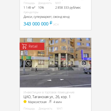
Площадь
Доходность
МАП
1 149 м²
10%
2 858 333 руб/мес
Арендаторы
Дикси, супермаркет, сэконд хенд
343 000 000
pуб
УСН
Retail
Инвестиции в торговое помещение
ЦАО, Таганская ул., 26, кор. 1
Марксистская
4 мин
Площадь
Доходность
МАП