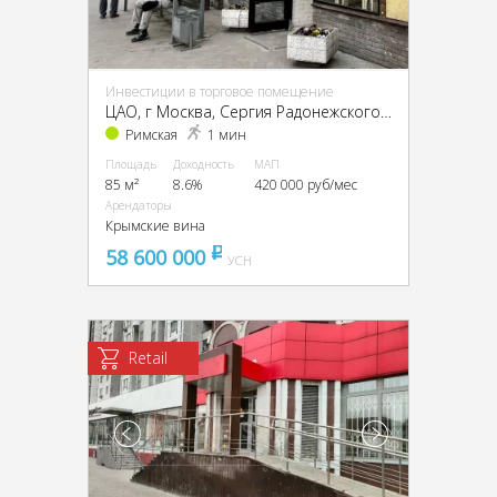
Инвестиции в торговое помещение
ЦАО, г Москва, Сергия Радонежского ул., 27, стр. 1
Римская
1 мин
Площадь
Доходность
МАП
85 м²
8.6%
420 000 руб/мес
Арендаторы
Крымские вина
58 600 000
pуб
УСН
Retail