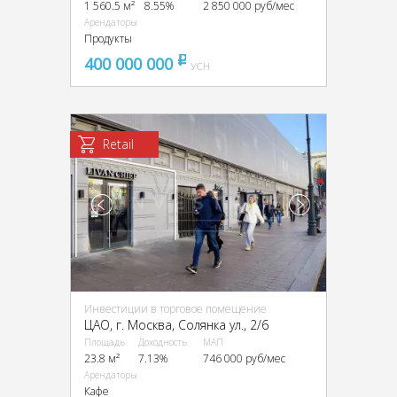
1 560.5 м²
8.55%
2 850 000 руб/мес
Арендаторы
Продукты
400 000 000
pуб
УСН
Retail
Инвестиции в торговое помещение
ЦАО, г. Москва, Солянка ул., 2/6
Площадь
Доходность
МАП
23.8 м²
7.13%
746 000 руб/мес
Арендаторы
Кафе