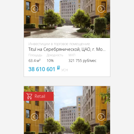
Инвестиции в торговое помещение
Titul на Серебрянической, ЦАО, г. Москва, Серебрянический пер., 6 и 8
Площадь
Доходность
МАП
63.4 м²
10%
321 755 руб/мес
38 610 601
pуб
УСН
Retail