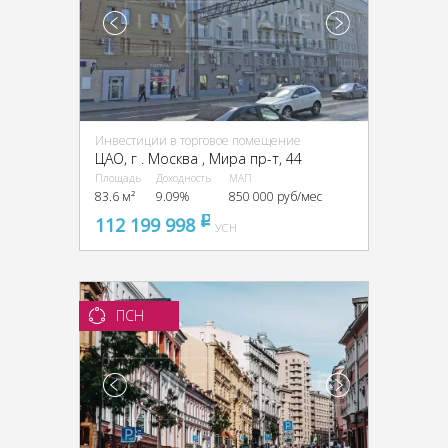
Инвестиции в торговое помещение
ЦАО, г . Москва , Мира пр-т, 44
Площадь
Доходность
МАП
83.6 м²
9.09%
850 000 руб/мес
112 199 998
pуб
УСН
ПСН