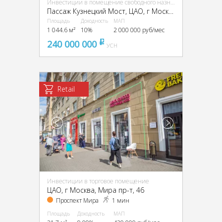
Инвестиции в помещение свободного назначения (ПСН)
Пассаж Кузнецкий Мост, ЦАО, г Москва, Кузнецкий Мост ул., 19, стр. 1
Площадь
Доходность
МАП
1 044.6 м²
10%
2 000 000 руб/мес
240 000 000
pуб
УСН
Retail
Инвестиции в торговое помещение
ЦАО, г Москва, Мира пр-т, 46
Проспект Мира
1 мин
Площадь
Доходность
МАП