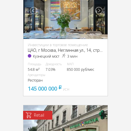
Инвестиции в торговое помещение
ЦАО, г Москва, Неглинная ул., 14, стр. 1а
Кузнецкий мост
3 мин
Площадь
Доходность
МАП
54.8 м²
7.03%
850 000 руб/мес
Арендаторы
Ресторан
145 000 000
pуб
УСН
Retail