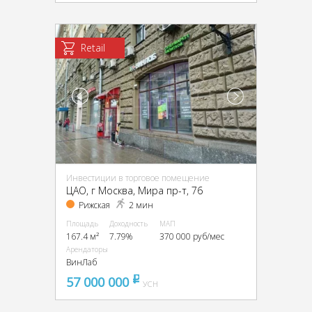
Retail
Инвестиции в торговое помещение
ЦАО, г Москва, Мира пр-т, 76
Рижская
2 мин
Площадь
Доходность
МАП
167.4 м²
7.79%
370 000 руб/мес
Арендаторы
ВинЛаб
57 000 000
pуб
УСН