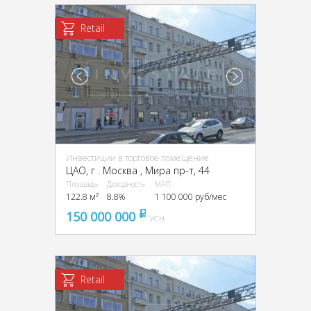
Retail
Инвестиции в торговое помещение
ЦАО, г . Москва , Мира пр-т, 44
Площадь
Доходность
МАП
122.8 м²
8.8%
1 100 000 руб/мес
150 000 000
pуб
УСН
Retail