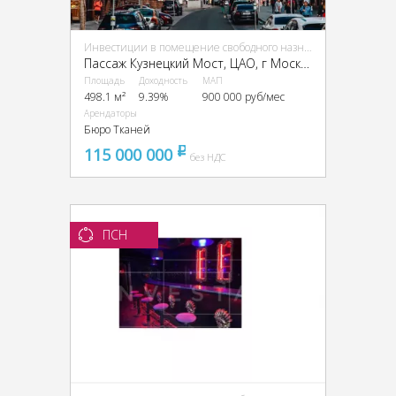
Инвестиции в помещение свободного назначения (ПСН)
Пассаж Кузнецкий Мост, ЦАО, г Москва, Кузнецкий Мост ул., 19, стр. 1
Площадь
Доходность
МАП
498.1 м²
9.39%
900 000 руб/мес
Арендаторы
Бюро Тканей
115 000 000
pуб
без НДС
ПСН