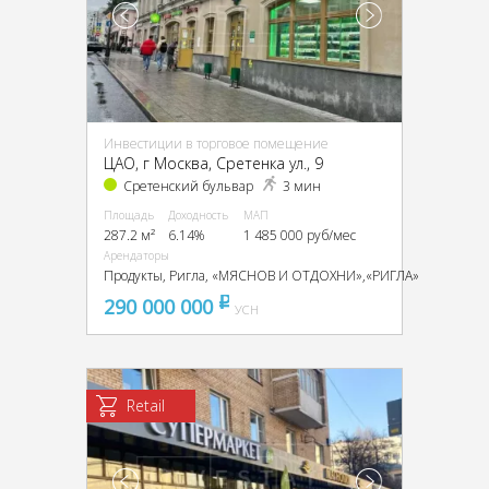
Инвестиции в торговое помещение
ЦАО, г Москва, Сретенка ул., 9
Сретенский бульвар
3 мин
Площадь
Доходность
МАП
287.2 м²
6.14%
1 485 000 руб/мес
Арендаторы
Продукты, Ригла, «МЯСНОВ И ОТДОХНИ»,«РИГЛА»
290 000 000
pуб
УСН
Retail