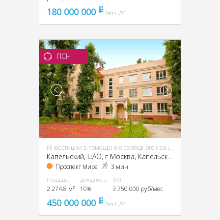
180 000 000
pуб
без НДС
ПСН
Инвестиции в помещение свободного назначения (ПСН)
Капельский, ЦАО, г Москва, Капельский пер., 5
Проспект Мира
3 мин
Площадь
Доходность
МАП
2 274.8 м²
10%
3 750 000 руб/мес
450 000 000
pуб
без НДС