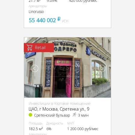
21.7 м²
9.09%
420 000 руб/мес
Арендаторы
Linorusso
55 440 002
pуб
УСН
Retail
Инвестиции в торговое помещение
ЦАО, г Москва, Сретенка ул., 9
Сретенский бульвар
3 мин
Площадь
Доходность
МАП
182.5 м²
6%
1 200 000 руб/мес
Арендаторы