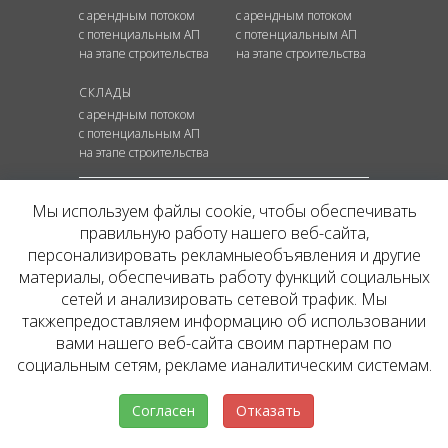
с арендным потоком
с арендным потоком
с потенциальным АП
с потенциальным АП
на этапе строительства
на этапе строительства
СКЛАДЫ
с арендным потоком
с потенциальным АП
на этапе строительства
КОНТАКТЫ
Мы используем файлы cookie, чтобы обеспечивать
+7 495 637 80 42
hello@inv.estate
правильную работу нашего веб-сайта,
г. Москва
,
ул.
Мосфильмовская, д. №74Б
персонализировать рекламныеобъявления и другие
Пользовательское соглашение
материалы, обеспечивать работу функций социальных
сетей и анализировать сетевой трафик. Мы
такжепредоставляем информацию об использовании
ЮРИДИЧЕСКАЯ ИНФОРМАЦИЯ
вами нашего веб-сайта своим партнерам по
Пользовательское соглашение
социальным сетям, рекламе ианалитическим системам.
Политика конфиденциальности сайта
Политика обработки персональных данных
Согласен
Отказать