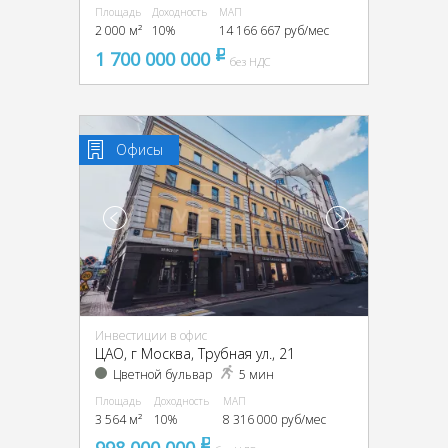
Площадь
Доходность
МАП
2 000 м²
10%
14 166 667 руб/мес
1 700 000 000
pуб
без НДС
Офисы
Инвестиции в офис
ЦАО, г Москва, Трубная ул., 21
Цветной бульвар
5 мин
Площадь
Доходность
МАП
3 564 м²
10%
8 316 000 руб/мес
998 000 000
pуб