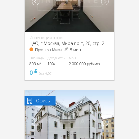
Инвестиции в офис
ЦАО, г Москва, Мира пр-т, 20, стр. 2
Проспект Мира
5 мин
Площадь
Доходность
МАП
803 м²
10%
2 000 000 руб/мес
0
pуб
без НДС
Офисы