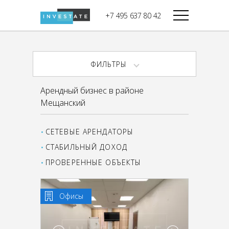
строительства
+7 495 637 80 42
Дикси
В башне
Башня Федерация-II
Верный
Запад
ФИЛЬТРЫ
Башня Федерация-I
Мираторг
Восток
Арендный бизнес в районе
Город Столиц,
Магнолия
Мещанский
Северный блок
Город Столиц,
Южный блок
СЕТЕВЫЕ АРЕНДАТОРЫ
СТАБИЛЬНЫЙ ДОХОД
ПРОВЕРЕННЫЕ ОБЪЕКТЫ
Офисы