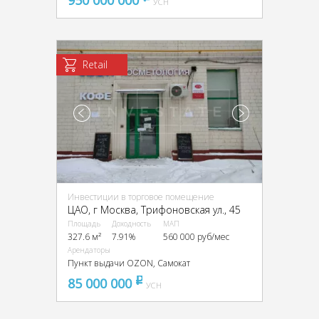
УСН
Retail
Инвестиции в торговое помещение
ЦАО, г Москва, Трифоновская ул., 45
Площадь
Доходность
МАП
327.6 м²
7.91%
560 000 руб/мес
Арендаторы
Пункт выдачи OZON, Самокат
85 000 000
pуб
УСН