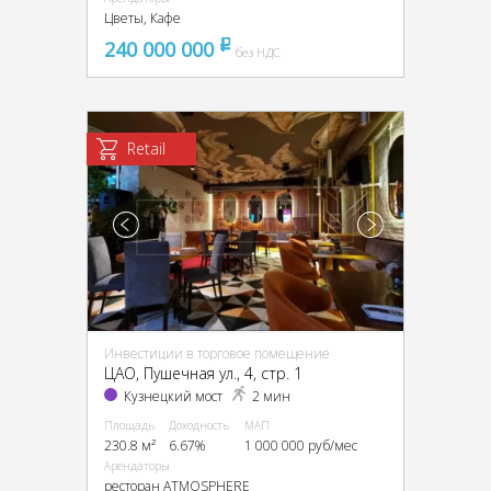
Цветы, Кафе
240 000 000
pуб
без НДС
Retail
Инвестиции в торговое помещение
ЦАО, Пушечная ул., 4, стр. 1
Кузнецкий мост
2 мин
Площадь
Доходность
МАП
230.8 м²
6.67%
1 000 000 руб/мес
Арендаторы
ресторан ATMOSPHERE