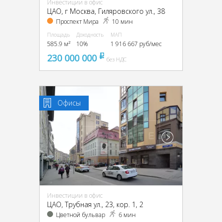
Инвестиции в офис
ЦАО, г Москва, Гиляровского ул., 38
Проспект Мира
10 мин
Площадь
Доходность
МАП
585.9 м²
10%
1 916 667 руб/мес
230 000 000
pуб
без НДС
Офисы
Инвестиции в офис
ЦАО, Трубная ул., 23, кор. 1, 2
Цветной бульвар
6 мин