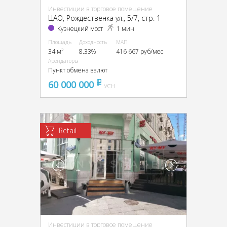
Инвестиции в торговое помещение
ЦАО, Рождественка ул., 5/7, стр. 1
Кузнецкий мост
1 мин
Площадь
Доходность
МАП
34 м²
8.33%
416 667 руб/мес
Арендаторы
Пункт обмена валют
60 000 000
pуб
УСН
Retail
Инвестиции в торговое помещение