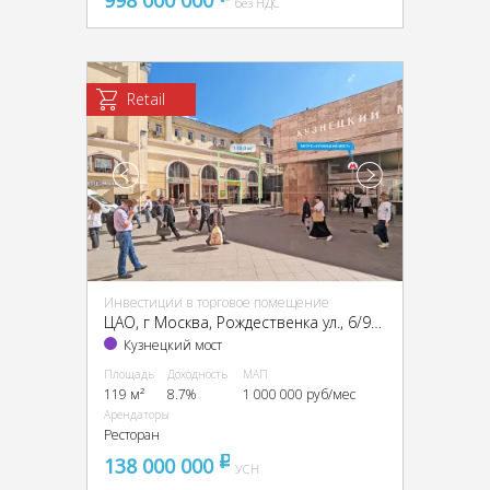
без НДС
Retail
Инвестиции в торговое помещение
ЦАО, г Москва, Рождественка ул., 6/9/20, стр. 1
Кузнецкий мост
Площадь
Доходность
МАП
119 м²
8.7%
1 000 000 руб/мес
Арендаторы
Ресторан
138 000 000
pуб
УСН