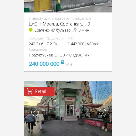
Инвестиции в торговое помещение
ЦАО, г Москва, Сретенка ул., 9
Сретенский бульвар
3 мин
Площадь
Доходность
МАП
240.2 м²
7.21%
1 442 000 руб/мес
Арендаторы
Продукты, «МЯСНОВ И ОТДОХНИ»
240 000 000
pуб
УСН
Retail