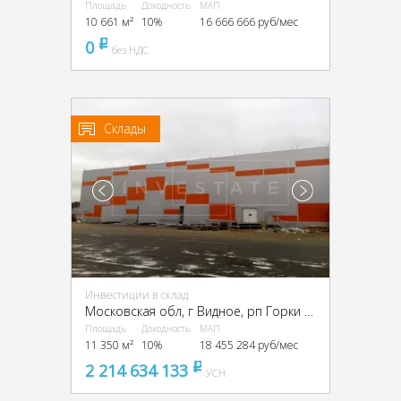
Площадь
Доходность
МАП
10 661 м²
10%
16 666 666 руб/мес
0
pуб
без НДС
Склады
Инвестиции в склад
Московская обл, г Видное, рп Горки Ленинские, Промзона Технопарк улица Восточная, Московская обл., промзона Технопарк, Восточная ул.
Площадь
Доходность
МАП
11 350 м²
10%
18 455 284 руб/мес
2 214 634 133
pуб
УСН