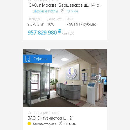
ЮАО, г Москва, Варшавское ш., 14, стр. 1
Верхние Котлы
10 мин
Площадь
Доходность
МАП
9 578.3 м²
10%
7 981 917 руб/мес
957 829 980
pуб
без НДС
Офисы
Инвестиции в офис
ВАО, Энтузиастов ш., 21
Авиамоторная
10 мин