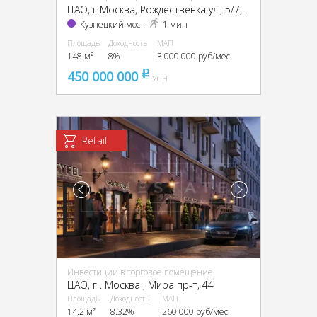
ЦАО, г Москва, Рождественка ул., 5/7, стр. 2
Кузнецкий мост
1 мин
Площадь
Доходность
МАП
148 м²
8%
3 000 000 руб/мес
450 000 000
pуб
УСН
Retail
Инвестиции в торговое помещение
ЦАО, г . Москва , Мира пр-т, 44
Площадь
Доходность
МАП
14.2 м²
8.32%
260 000 руб/мес