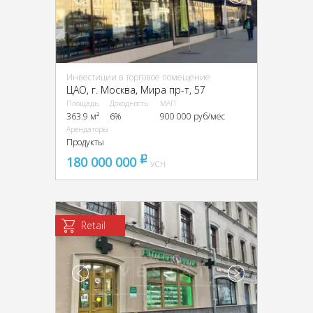
Инвестиции в торговое помещение
ЦАО, г. Москва, Мира пр-т, 57
Площадь
Доходность
МАП
363.9 м²
6%
900 000 руб/мес
Арендаторы
Продукты
180 000 000
pуб
УСН
Retail