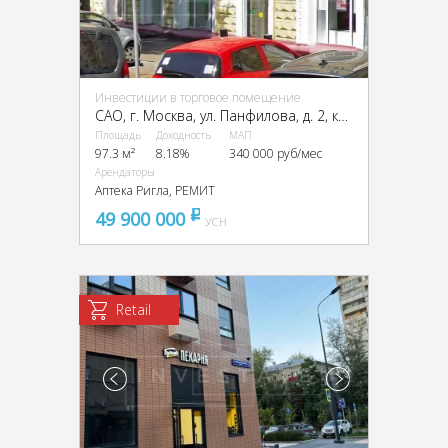
Инвестиции в торговое помещение
CАО, г. Москва, ул. Панфилова, д. 2, корп. 2
Площадь
Доходность
МАП
97.3 м²
8.18%
340 000 руб/мес
Арендаторы
Аптека Ригла, РЕМИТ
49 900 000
pуб
УСН
Retail