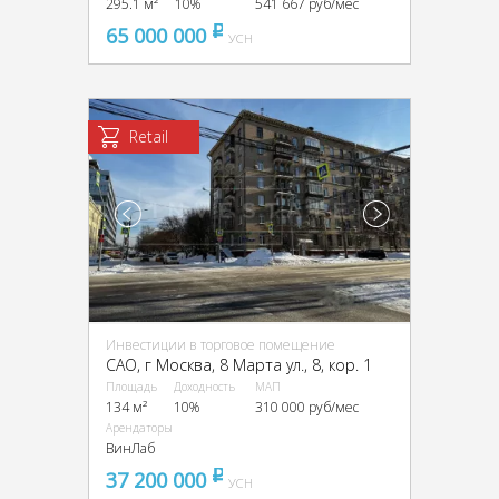
295.1 м²
10%
541 667 руб/мес
65 000 000
pуб
УСН
Retail
Инвестиции в торговое помещение
CАО, г Москва, 8 Марта ул., 8, кор. 1
Площадь
Доходность
МАП
134 м²
10%
310 000 руб/мес
Арендаторы
ВинЛаб
37 200 000
pуб
УСН