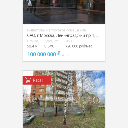
Инвестиции в торговое помещение
CАО, г Москва, Ленинградский пр-т, 33, корп. 3
Площадь
Доходность
МАП
50.4 м²
8.64%
720 000 руб/мес
100 000 000
pуб
УСН
Retail