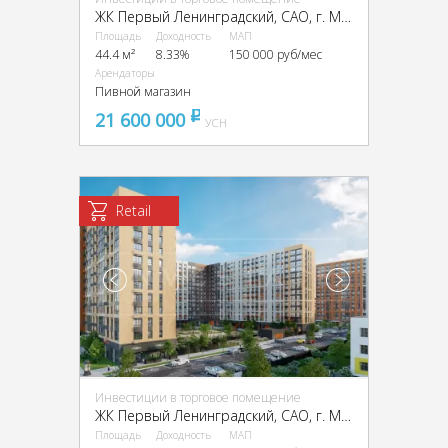
ЖК Первый Ленинградский, CАО, г. Москва, Ленинградское ш., 228к2
Площадь
Доходность
МАП
44.4 м²
8.33%
150 000 руб/мес
Арендаторы
Пивной магазин
21 600 000
pуб
УСН
Retail
Инвестиции в торговое помещение
ЖК Первый Ленинградский, CАО, г. Москва, Ленинградское ш., 228к2
Площадь
Доходность
МАП