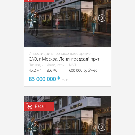
Инвестиции в торговое помещение
CАО, г Москва, Ленинградский пр-т, 33, корп. 3
Площадь
Доходность
МАП
45.2 м²
8.67%
600 000 руб/мес
83 000 000
pуб
УСН
Retail