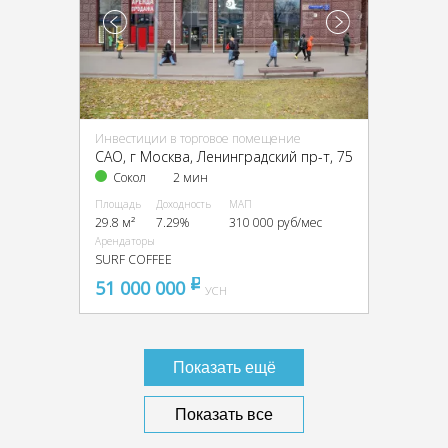
Инвестиции в торговое помещение
CАО, г Москва, Ленинградский пр-т, 75
Сокол
2 мин
Площадь
Доходность
МАП
29.8 м²
7.29%
310 000 руб/мес
Арендаторы
SURF COFFEE
51 000 000
pуб
УСН
Показать ещё
Показать все