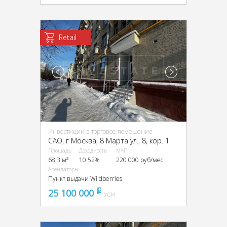
Retail
Инвестиции в торговое помещение
CАО, г Москва, 8 Марта ул., 8, кор. 1
Площадь
Доходность
МАП
68.3 м²
10.52%
220 000 руб/мес
Арендаторы
Пункт выдачи Wildberries
25 100 000
pуб
УСН