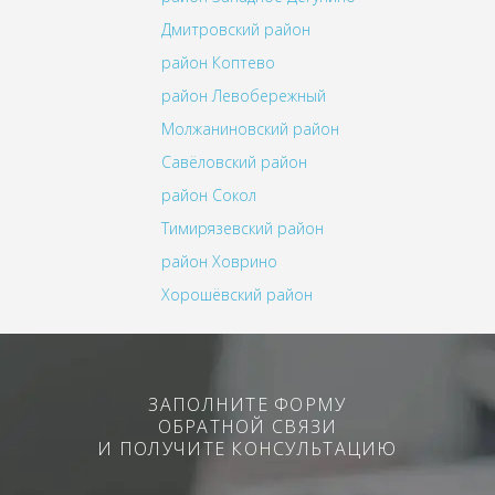
Дмитровский район
район Коптево
район Левобережный
Молжаниновский район
Савёловский район
район Сокол
Тимирязевский район
район Ховрино
Хорошёвский район
ЗАПОЛНИТЕ ФОРМУ
ОБРАТНОЙ СВЯЗИ
И ПОЛУЧИТЕ КОНСУЛЬТАЦИЮ