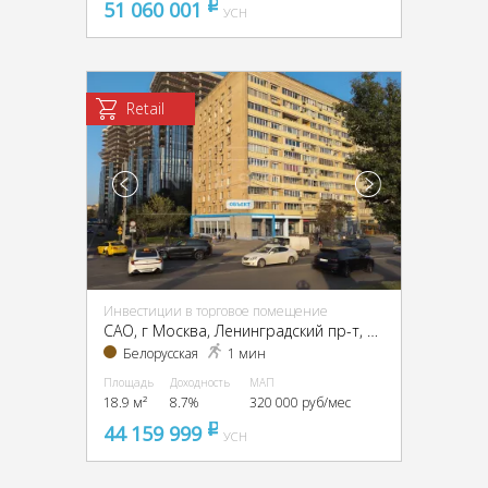
51 060 001
pуб
УСН
Retail
Инвестиции в торговое помещение
CАО, г Москва, Ленинградский пр-т, 4/2
Белорусская
1 мин
Площадь
Доходность
МАП
18.9 м²
8.7%
320 000 руб/мес
44 159 999
pуб
УСН