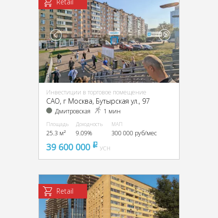
Retail
Инвестиции в торговое помещение
CАО, г Москва, Бутырская ул., 97
Дмитровская
1 мин
Площадь
Доходность
МАП
25.3 м²
9.09%
300 000 руб/мес
39 600 000
pуб
УСН
Retail