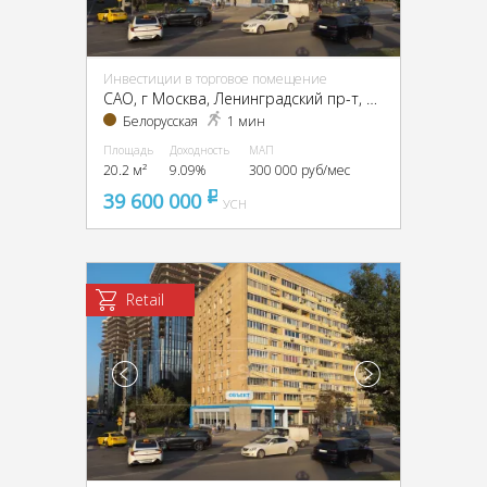
Инвестиции в торговое помещение
CАО, г Москва, Ленинградский пр-т, 4/2
Белорусская
1 мин
Площадь
Доходность
МАП
20.2 м²
9.09%
300 000 руб/мес
39 600 000
pуб
УСН
Retail