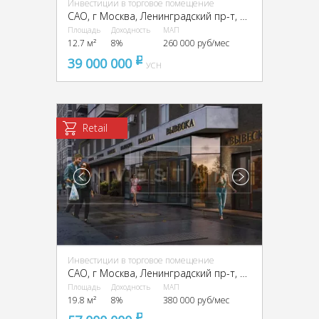
Инвестиции в торговое помещение
CАО, г Москва, Ленинградский пр-т, 33, корп. 3
Площадь
Доходность
МАП
12.7 м²
8%
260 000 руб/мес
39 000 000
pуб
УСН
Retail
Инвестиции в торговое помещение
CАО, г Москва, Ленинградский пр-т, 33, корп. 3
Площадь
Доходность
МАП
19.8 м²
8%
380 000 руб/мес
pуб