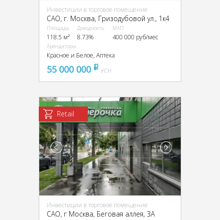
Инвестиции в торговое помещение
CАО, г. Москва, Гризодубовой ул., 1к4
Площадь
Доходность
МАП
118.5 м²
8.73%
400 000 руб/мес
Арендаторы
Красное и Белое, Аптека
55 000 000
pуб
УСН
Retail
Инвестиции в торговое помещение
CАО, г Москва, Беговая аллея, 3А