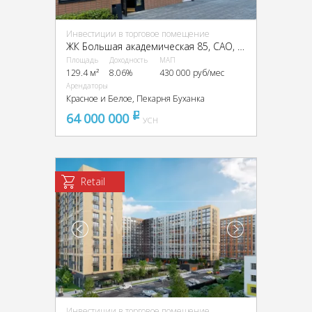
Инвестиции в торговое помещение
ЖК Большая академическая 85, CАО, г. Москва, 1-й Нижнелихоборский пр-д, 1
Площадь
Доходность
МАП
129.4 м²
8.06%
430 000 руб/мес
Арендаторы
Красное и Белое, Пекарня Буханка
64 000 000
pуб
УСН
Retail
Инвестиции в торговое помещение