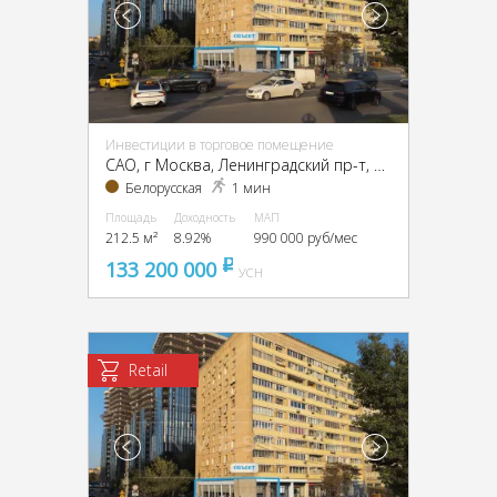
Инвестиции в торговое помещение
CАО, г Москва, Ленинградский пр-т, 4/2
Белорусская
1 мин
Площадь
Доходность
МАП
212.5 м²
8.92%
990 000 руб/мес
133 200 000
pуб
УСН
Retail