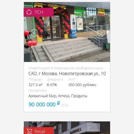
ПСН
Инвестиции в помещение свободного назначения (ПСН)
CАО, г Москва, Новопетровская ул., 10
Площадь
Доходность
МАП
327.3 м²
8.67%
650 000 руб/мес
Арендаторы
Ароматный Мир, Аптека, Продукты
90 000 000
pуб
УСН
Retail