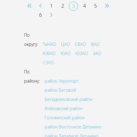
«
‹
»
1
2
4
5
3
›
6
По
округу:
ТиНАО
ЦАО
СВАО
ВАО
ЮВАО
ЮАО
ЮЗАО
ЗАО
СЗАО
По
району:
район Аэропорт
район Беговой
Бескудниковский район
Войковский район
Головинский район
район Восточное Дегунино
район Западное Дегунино