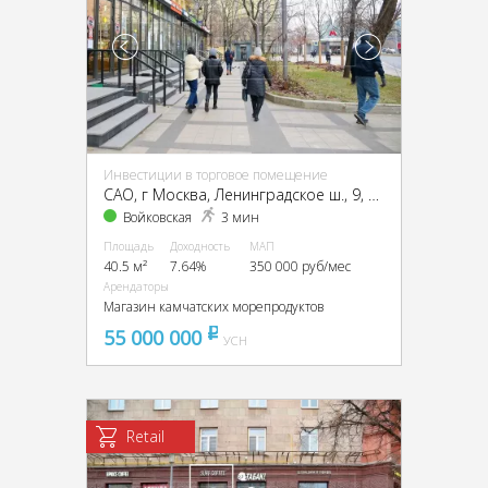
Инвестиции в торговое помещение
CАО, г Москва, Ленинградское ш., 9, кор. 1
Войковская
3 мин
Площадь
Доходность
МАП
40.5 м²
7.64%
350 000 руб/мес
Арендаторы
Магазин камчатских морепродуктов
55 000 000
pуб
УСН
Retail