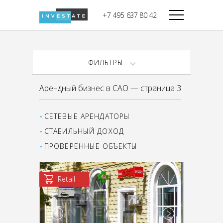
строительства
+7 495 637 80 42
Дикси
В башне
Башня Федерация-II
Верный
Запад
ФИЛЬТРЫ
Башня Федерация-I
Мираторг
Восток
Арендный бизнес в САО — страница 3
Город Столиц,
Магнолия
Северный блок
СЕТЕВЫЕ АРЕНДАТОРЫ
Город Столиц,
Южный блок
СТАБИЛЬНЫЙ ДОХОД
ПРОВЕРЕННЫЕ ОБЪЕКТЫ
Retail