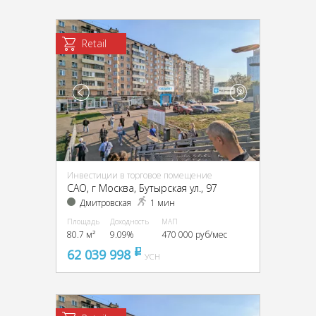
Retail
Инвестиции в торговое помещение
CАО, г Москва, Бутырская ул., 97
Дмитровская
1 мин
Площадь
Доходность
МАП
80.7 м²
9.09%
470 000 руб/мес
62 039 998
pуб
УСН