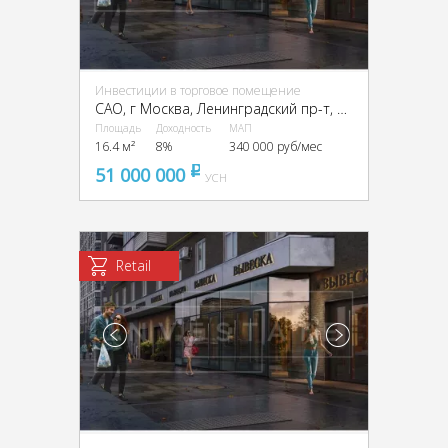
Инвестиции в торговое помещение
CАО, г Москва, Ленинградский пр-т, 33, корп. 3
Площадь
Доходность
МАП
16.4 м²
8%
340 000 руб/мес
51 000 000
pуб
УСН
Retail