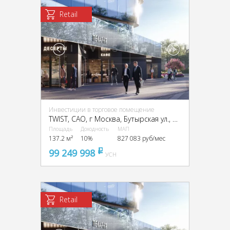
Retail
Инвестиции в торговое помещение
TWIST, CАО, г Москва, Бутырская ул., вл. 1
Площадь
Доходность
МАП
137.2 м²
10%
827 083 руб/мес
99 249 998
pуб
УСН
Retail