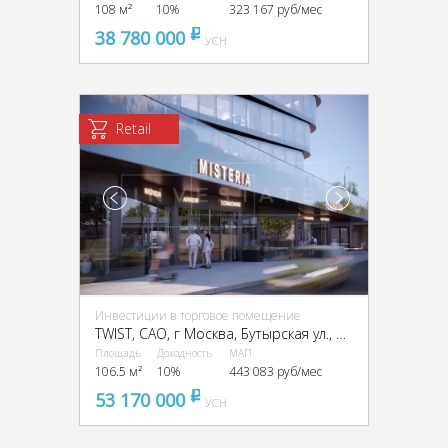
108 м²
10%
323 167 руб/мес
38 780 000
pуб
УСН
Retail
Инвестиции в торговое помещение
TWIST, CАО, г Москва, Бутырская ул., вл. 1
Площадь
Доходность
МАП
106.5 м²
10%
443 083 руб/мес
53 170 000
pуб
УСН