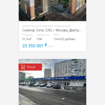
Инвестиции в торговое помещение
Селигер Сити, CАО, г Москва, Дмитровское ш., 87, стр. 2, 3
Площадь
Доходность
МАП
51.9 м²
10%
194 625 руб/мес
23 355 001
pуб
УСН
Retail