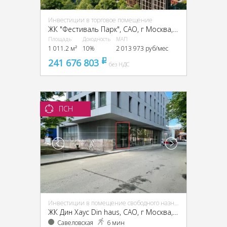
Инвестиции в торговое помещение
ЖК "Фестиваль Парк", CАО, г Москва, ул Фестивальная, д.29
Площадь
Доходность
МАП
1 011.2 м²
10%
2 013 973 руб/мес
241 676 803
pуб
без НДС
ПСН
Инвестиции в помещение свободного назначения (ПСН)
ЖК Дин Хаус Din haus, CАО, г Москва, Масловка Н. ул., 10Б
Савеловская
6 мин