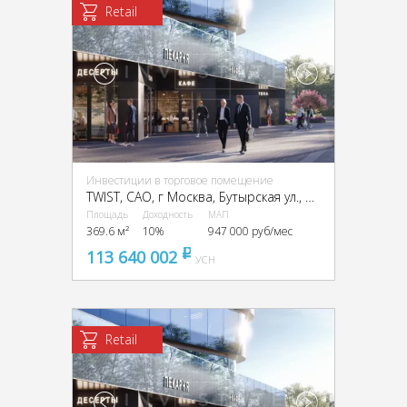
Retail
Инвестиции в торговое помещение
TWIST, CАО, г Москва, Бутырская ул., вл. 1
Площадь
Доходность
МАП
369.6 м²
10%
947 000 руб/мес
113 640 002
pуб
УСН
Retail