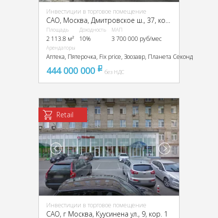
Инвестиции в торговое помещение
CАО, Москва, Дмитровское ш., 37, кор., 1
Площадь
Доходность
МАП
2 113.8 м²
10%
3 700 000 руб/мес
Арендаторы
Аптека, Пятерочка, Fix price, Зоозавр, Планета Секонд
444 000 000
pуб
без НДС
Retail
Инвестиции в торговое помещение
CАО, г Москва, Куусинена ул., 9, кор. 1