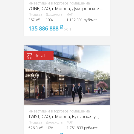
Инвестиции в торговое помещение
7ONE, CАО, г Москва, Дмитровское ш., 71Б
Площадь
Доходность
МАП
367 м²
10%
1 132 391 руб/мес
135 886 888
pуб
УСН
Retail
Инвестиции в торговое помещение
TWIST, CАО, г Москва, Бутырская ул., вл. 1
Площадь
Доходность
МАП
526.3 м²
10%
1 751 833 руб/мес