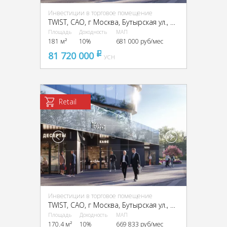
Инвестиции в торговое помещение
TWIST, CАО, г Москва, Бутырская ул., вл. 1
Площадь
Доходность
МАП
181 м²
10%
681 000 руб/мес
81 720 000
pуб
УСН
Retail
Инвестиции в торговое помещение
TWIST, CАО, г Москва, Бутырская ул., вл. 1
Площадь
Доходность
МАП
170.4 м²
10%
669 833 руб/мес