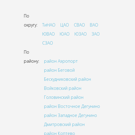
По
округу:
ТиНАО
ЦАО
СВАО
ВАО
ЮВАО
ЮАО
ЮЗАО
ЗАО
СЗАО
По
району:
район Аэропорт
район Беговой
Бескудниковский район
Войковский район
Головинский район
район Восточное Дегунино
район Западное Дегунино
Дмитровский район
район Коптево