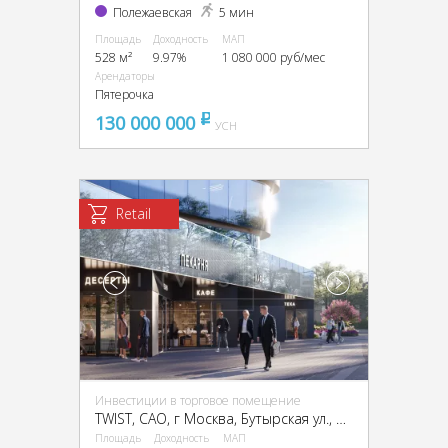
Полежаевская
5 мин
Площадь
Доходность
МАП
528 м²
9.97%
1 080 000 руб/мес
Арендаторы
Пятерочка
130 000 000
pуб
УСН
Retail
Инвестиции в торговое помещение
TWIST, CАО, г Москва, Бутырская ул., вл. 1
Площадь
Доходность
МАП