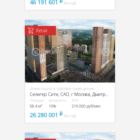
46 191 601
pуб
без НДС
Retail
Инвестиции в торговое помещение
Селигер Сити, CАО, г Москва, Дмитровское ш., 87, стр. 2, 3
Площадь
Доходность
МАП
58.4 м²
10%
219 000 руб/мес
26 280 001
pуб
без НДС