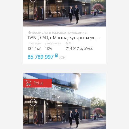
Инвестиции в торговое помещение
TWIST, CАО, г Москва, Бутырская ул., вл. 1
Площадь
Доходность
МАП
184.4 м²
10%
714 917 руб/мес
85 789 997
pуб
УСН
Retail