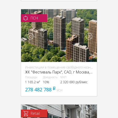
ПСН
Инвестиции в помещение свободного назначения (ПСН)
ЖК "Фестиваль Парк", CАО, г Москва, ул Фестивальная, д.29
Площадь
Доходность
МАП
1 165.2 м²
10%
2 320 690 руб/мес
278 482 788
pуб
УСН
Retail