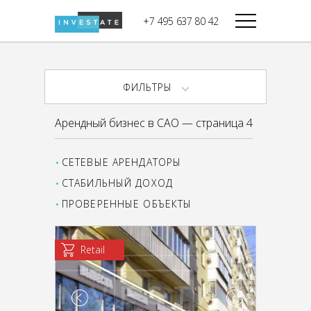
строительства
+7 495 637 80 42
Дикси
В башне
Башня Федерация-II
Верный
Запад
ФИЛЬТРЫ
Башня Федерация-I
Мираторг
Восток
Арендный бизнес в САО — страница 4
Город Столиц,
Магнолия
Северный блок
СЕТЕВЫЕ АРЕНДАТОРЫ
Город Столиц,
Южный блок
СТАБИЛЬНЫЙ ДОХОД
ПРОВЕРЕННЫЕ ОБЪЕКТЫ
Retail