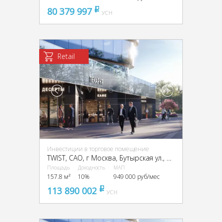
80 379 997
pуб
УСН
Retail
Инвестиции в торговое помещение
TWIST, CАО, г Москва, Бутырская ул., вл. 1
Площадь
Доходность
МАП
157.8 м²
10%
949 000 руб/мес
113 890 002
pуб
УСН