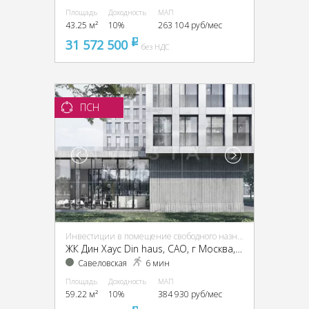
Площадь
Доходность
МАП
43.25 м²
10%
263 104 руб/мес
31 572 500
pуб
без НДС
ПСН
Инвестиции в помещение свободного назначения (ПСН)
ЖК Дин Хаус Din haus, CАО, г Москва, Масловка Н. ул., 10Б
Савеловская
6 мин
Площадь
Доходность
МАП
59.22 м²
10%
384 930 руб/мес