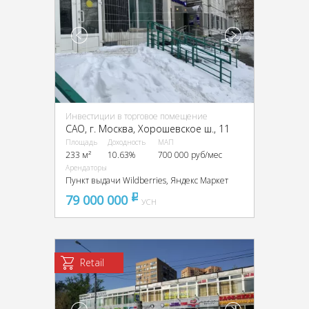
Инвестиции в торговое помещение
CАО, г. Москва, Хорошевское ш., 11
Площадь
Доходность
МАП
233 м²
10.63%
700 000 руб/мес
Арендаторы
Пункт выдачи Wildberries, Яндекс Маркет
79 000 000
pуб
УСН
Retail