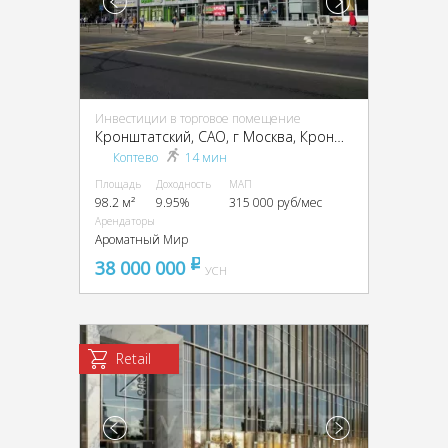
Инвестиции в торговое помещение
Кронштатский, CАО, г Москва, Кронштадтский б-р, 47
Коптево
14 мин
Площадь
Доходность
МАП
98.2 м²
9.95%
315 000 руб/мес
Арендаторы
Ароматный Мир
38 000 000
pуб
УСН
Retail