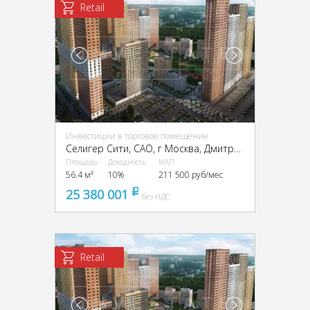
Retail
Инвестиции в торговое помещение
Селигер Сити, CАО, г Москва, Дмитровское ш., 87, стр. 2, 3
Площадь
Доходность
МАП
56.4 м²
10%
211 500 руб/мес
25 380 001
pуб
без НДС
Retail