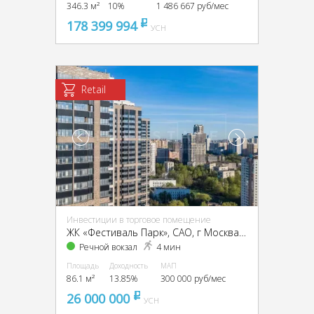
346.3 м²
10%
1 486 667 руб/мес
178 399 994
pуб
УСН
Retail
Инвестиции в торговое помещение
ЖК «Фестиваль Парк», CАО, г Москва, Фестивальная д.29
Речной вокзал
4 мин
Площадь
Доходность
МАП
86.1 м²
13.85%
300 000 руб/мес
26 000 000
pуб
УСН