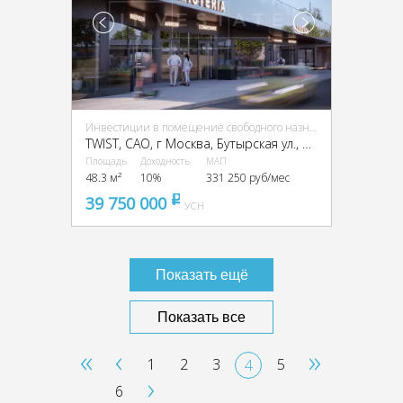
Инвестиции в помещение свободного назначения (ПСН)
TWIST, CАО, г Москва, Бутырская ул., вл. 1
Площадь
Доходность
МАП
48.3 м²
10%
331 250 руб/мес
39 750 000
pуб
УСН
Показать ещё
Показать все
«
‹
»
1
2
3
5
4
›
6