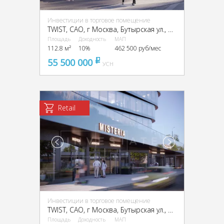
Инвестиции в торговое помещение
TWIST, CАО, г Москва, Бутырская ул., вл. 1
Площадь
Доходность
МАП
112.8 м²
10%
462 500 руб/мес
55 500 000
pуб
УСН
Retail
Инвестиции в торговое помещение
TWIST, CАО, г Москва, Бутырская ул., вл. 1
Площадь
Доходность
МАП