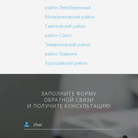
район Левобережный
Молжаниновский район
Савёловский район
район Сокол
Тимирязевский район
район Ховрино
Хорошёвский район
ЗАПОЛНИТЕ ФОРМУ
ОБРАТНОЙ СВЯЗИ
И ПОЛУЧИТЕ КОНСУЛЬТАЦИЮ