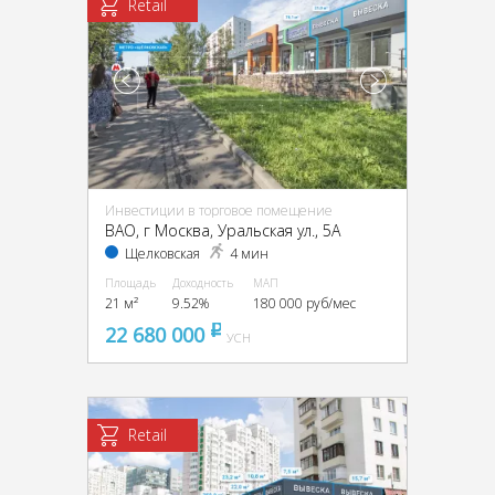
Retail
Инвестиции в торговое помещение
ВАО, г Москва, Уральская ул., 5А
Щелковская
4 мин
Площадь
Доходность
МАП
21 м²
9.52%
180 000 руб/мес
22 680 000
pуб
УСН
Retail