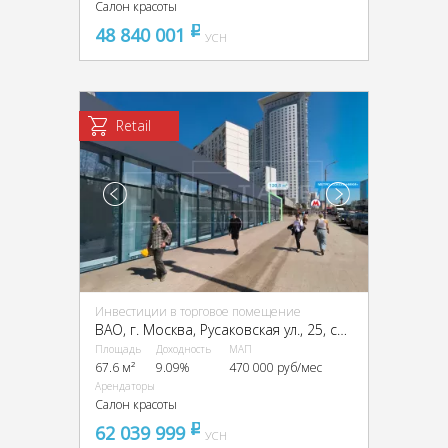
Салон красоты
48 840 001
pуб
УСН
Retail
Инвестиции в торговое помещение
ВАО, г. Москва, Русаковская ул., 25, стр. 1
Площадь
Доходность
МАП
67.6 м²
9.09%
470 000 руб/мес
Арендаторы
Салон красоты
62 039 999
pуб
УСН