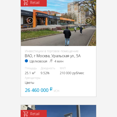
Retail
Инвестиции в торговое помещение
ВАО, г Москва, Уральская ул., 5А
Щелковская
4 мин
Площадь
Доходность
МАП
25.1 м²
9.52%
210 000 руб/мес
Арендаторы
Цветы
26 460 000
pуб
УСН
Retail