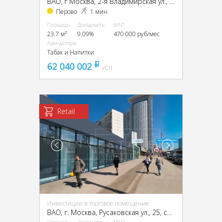
ВАО, г Москва, 2-я Владимирская ул., 38/18
Перово
1 мин
Площадь
Доходность
МАП
23.7 м²
9.09%
470 000 руб/мес
Арендаторы
Табак и Напитки
62 040 002
pуб
УСН
Retail
Инвестиции в торговое помещение
ВАО, г. Москва, Русаковская ул., 25, стр. 1