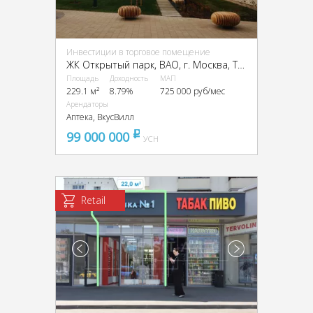
Инвестиции в торговое помещение
ЖК Открытый парк, ВАО, г. Москва, Тагильская улица, 3к1
Площадь
Доходность
МАП
229.1 м²
8.79%
725 000 руб/мес
Арендаторы
Аптека, ВкусВилл
99 000 000
pуб
УСН
Retail