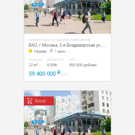
Инвестиции в торговое помещение
ВАО, г Москва, 2-я Владимирская ул., 38/18
Перово
1 мин
Площадь
Доходность
МАП
22 м²
9.09%
450 000 руб/мес
59 400 000
pуб
УСН
Retail