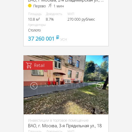
Перово
1 мин
Площадь
Доходность
МАП
10.8 м²
8.7%
270 000 руб/мес
Арендаторы
Столото
37 260 001
pуб
УСН
Retail
Инвестиции в торговое помещение
ВАО, г. Москва, 3-я Прядильная ул., 18
Площадь
Доходность
МАП