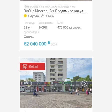
Инвестиции в торговое помещение
ВАО, г Москва, 2-я Владимирская ул., 38/18
Перово
1 мин
Площадь
Доходность
МАП
22 м²
9.09%
470 000 руб/мес
Арендаторы
Оптика
62 040 000
pуб
УСН
Retail