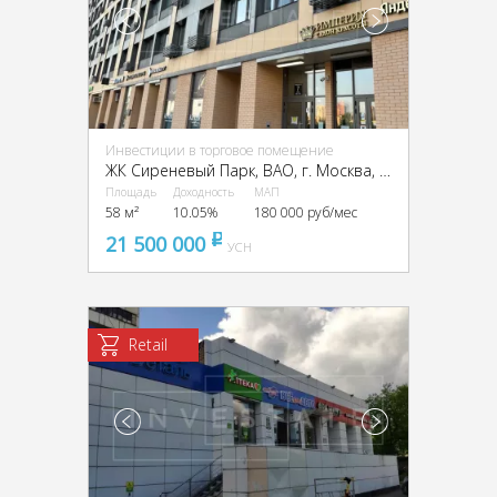
Инвестиции в торговое помещение
ЖК Сиреневый Парк, ВАО, г. Москва, Тагильская ул., 7Б
Площадь
Доходность
МАП
58 м²
10.05%
180 000 руб/мес
21 500 000
pуб
УСН
Retail