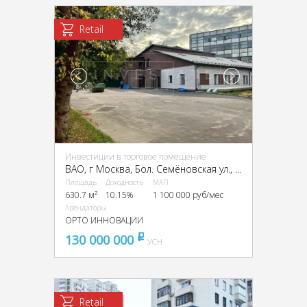
Retail
Инвестиции в торговое помещение
ВАО, г Москва, Бол. Семёновская ул., 55А
Площадь
Доходность
МАП
630.7 м²
10.15%
1 100 000 руб/мес
Арендаторы
ОРТО ИННОВАЦИИ
130 000 000
pуб
УСН
Retail