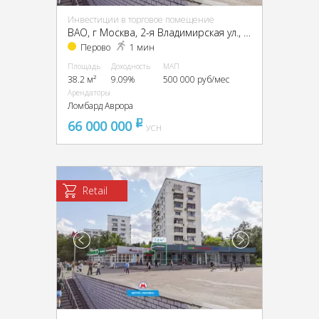
Инвестиции в торговое помещение
ВАО, г Москва, 2-я Владимирская ул., 38/18
Перово
1 мин
Площадь
Доходность
МАП
38.2 м²
9.09%
500 000 руб/мес
Арендаторы
Ломбард Аврора
66 000 000
pуб
УСН
Retail