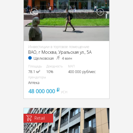
Инвестиции в торговое помещение
ВАО, г Москва, Уральская ул., 5А
Щелковская
4 мин
Площадь
Доходность
МАП
78.1 м²
10%
400 000 руб/мес
Арендаторы
Аптека
48 000 000
pуб
УСН
Retail