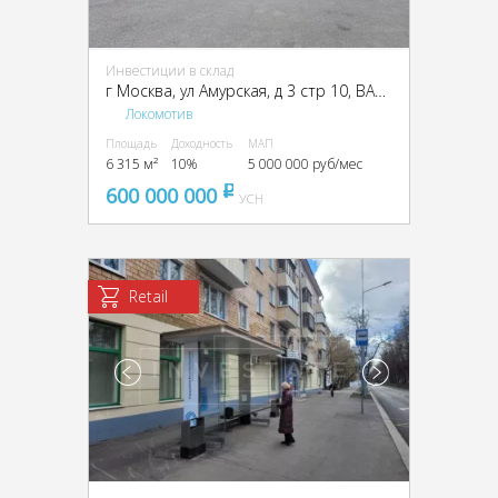
Инвестиции в склад
г Москва, ул Амурская, д 3 стр 10, ВАО, г Москва, Амурская ул., вл. 3, стр. 10
Локомотив
Площадь
Доходность
МАП
6 315 м²
10%
5 000 000 руб/мес
600 000 000
pуб
УСН
Retail