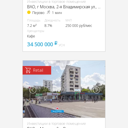
Инвестиции в торговое помещение
ВАО, г Москва, 2-я Владимирская ул., 38/18
Перово
1 мин
Площадь
Доходность
МАП
7.2 м²
8.7%
250 000 руб/мес
Арендаторы
Кафе
34 500 000
pуб
УСН
Retail
Инвестиции в торговое помещение