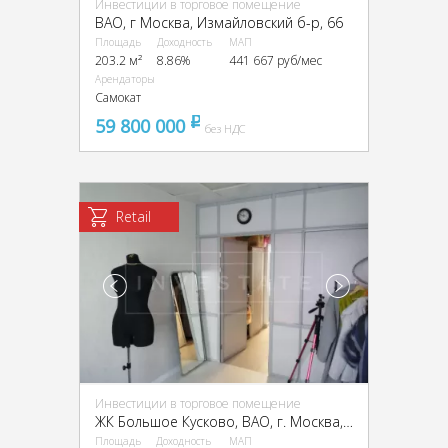
Инвестиции в торговое помещение
ВАО, г Москва, Измайловский б-р, 66
Площадь
Доходность
МАП
203.2 м²
8.86%
441 667 руб/мес
Арендаторы
Самокат
59 800 000
pуб
без НДС
Retail
Инвестиции в торговое помещение
ЖК Большое Кусково, ВАО, г. Москва, Перовская ул., 66к7
Площадь
Доходность
МАП