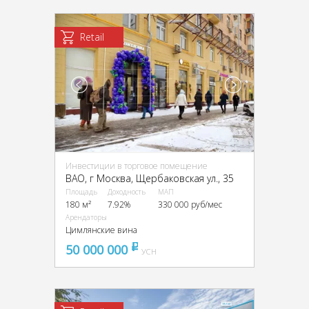
Retail
Инвестиции в торговое помещение
ВАО, г Москва, Щербаковская ул., 35
Площадь
Доходность
МАП
180 м²
7.92%
330 000 руб/мес
Арендаторы
Цимлянские вина
50 000 000
pуб
УСН