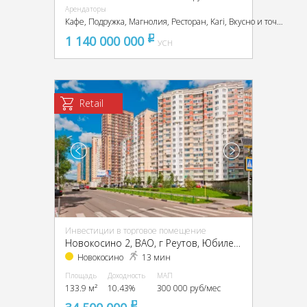
Арендаторы
Кафе, Подружка, Магнолия, Ресторан, Kari, Вкусно и точка, Столото,
1 140 000 000
pуб
УСН
Retail
Инвестиции в торговое помещение
Новокосино 2, ВАО, г Реутов, Юбилейный пр-т, 60
Новокосино
13 мин
Площадь
Доходность
МАП
133.9 м²
10.43%
300 000 руб/мес
pуб