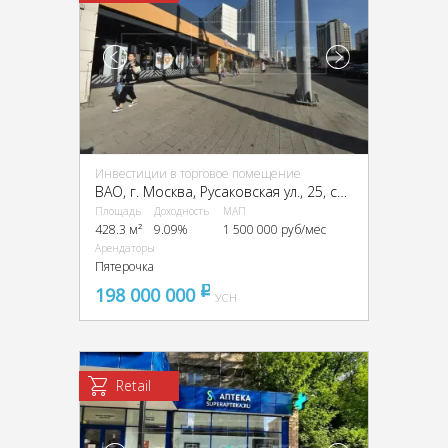
Инвестиции в торговое помещение
ВАО, г. Москва, Русаковская ул., 25, стр. 1
Площадь
Доходность
МАП
428.3 м²
9.09%
1 500 000 руб/мес
Арендаторы
Пятерочка
198 000 000
pуб
УСН
Retail