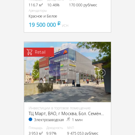
116.7 м²
10.46%
170 000 руб/мес
Арендаторы
Красное и Белое
19 500 000
pуб
УСН
Retail
Инвестиции в торговое помещение
ТЦ Март, ВАО, г Москва, Бол. Семёновская ул., 17А
Электрозаводская
1 мин
Площадь
Доходность
МАП
3 953 м²
9.97%
9 475 053 руб/мес