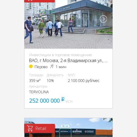
Инвестиции в торговое помещение
ВАО, г Москва, 2-я Владимирская ул., 38/18
Перово
1 мин
Площадь
Доходность
МАП
359 м²
10%
2 100 000 руб/мес
Арендаторы
TERVOLINA
252 000 000
pуб
УСН
Retail