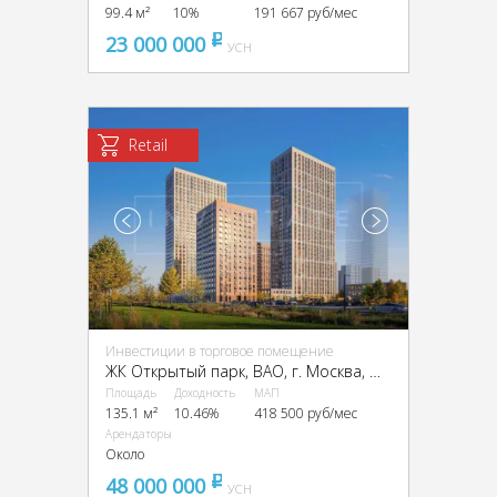
99.4 м²
10%
191 667 руб/мес
23 000 000
pуб
УСН
Retail
Инвестиции в торговое помещение
ЖК Открытый парк, ВАО, г. Москва, ЖК Открытый Парк к. 1.2
Площадь
Доходность
МАП
135.1 м²
10.46%
418 500 руб/мес
Арендаторы
Около
48 000 000
pуб
УСН