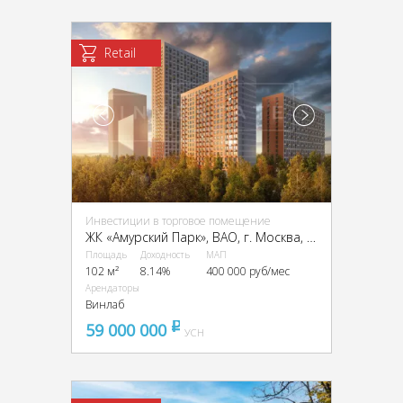
Retail
Инвестиции в торговое помещение
ЖК «Амурский Парк», ВАО, г. Москва, ЖК «Амурский Парк», к1.2
Площадь
Доходность
МАП
102 м²
8.14%
400 000 руб/мес
Арендаторы
Винлаб
59 000 000
pуб
УСН