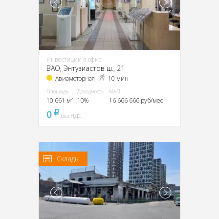
Инвестиции в офис
ВАО, Энтузиастов ш., 21
Авиамоторная
10 мин
Площадь
Доходность
МАП
10 661 м²
10%
16 666 666 руб/мес
0
pуб
без НДС
Склады