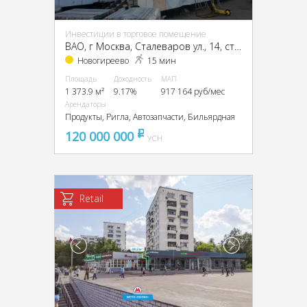
Инвестиции в торговое помещение
ВАО, г Москва, Сталеваров ул., 14, стр. 1
Новогиреево
15 мин
Площадь
Доходность
МАП
1 373.9 м²
9.17%
917 164 руб/мес
Арендаторы
Продукты, Ригла, Автозапчасти, Бильярдная
120 000 000
pуб
УСН
Retail