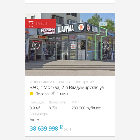
Retail
Инвестиции в торговое помещение
ВАО, г Москва, 2-я Владимирская ул., 38/18
Перово
1 мин
Площадь
Доходность
МАП
8.9 м²
8.7%
280 000 руб/мес
Арендаторы
Аптека
38 639 998
pуб
УСН