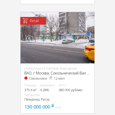
Retail
Инвестиции в торговое помещение
ВАО, г Москва, Сокольнический Вал ул., 22
Сокольники
12 мин
Площадь
Доходность
МАП
375.6 м²
6.28%
680 000 руб/мес
Арендаторы
Пятерочка, Ригла
130 000 000
pуб
УСН