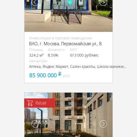
Инвестиции в торговое помещение
ВАО, г. Москва, Первомайская ул., 8
Площадь
Доходность
МАП
324.2 м²
8.56%
613 000 руб/мес
Арендаторы
Аптека, Яндекс Маркет, Салон красоты, Школа маникюра
85 900 000
pуб
УСН
Retail