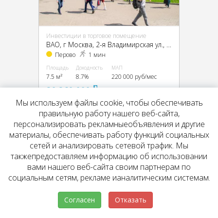
Инвестиции в торговое помещение
ВАО, г Москва, 2-я Владимирская ул., 38/18
Перово
1 мин
Площадь
Доходность
МАП
7.5 м²
8.7%
220 000 руб/мес
30 360 000
pуб
УСН
Мы используем файлы cookie, чтобы обеспечивать
правильную работу нашего веб-сайта,
персонализировать рекламныеобъявления и другие
материалы, обеспечивать работу функций социальных
Retail
сетей и анализировать сетевой трафик. Мы
такжепредоставляем информацию об использовании
вами нашего веб-сайта своим партнерам по
социальным сетям, рекламе ианалитическим системам.
Согласен
Отказать